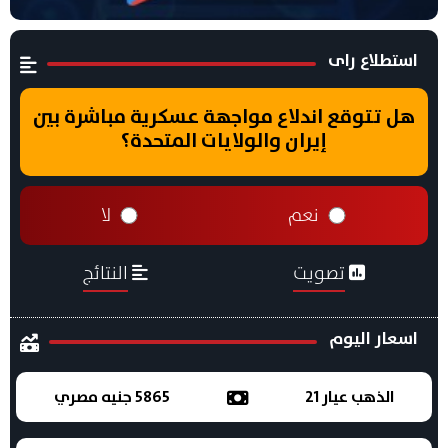
استطلاع راى
هل تتوقع اندلاع مواجهة عسكرية مباشرة بين
إيران والولايات المتحدة؟
نعم
لا
تصويت
النتائج
اسعار اليوم
الذهب عيار 21
5865 جنيه مصري