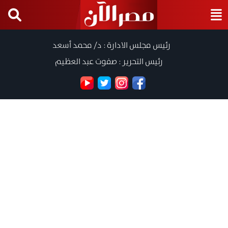
رئيس مجلس الادارة : د/ محمد أسعد
رئيس التحرير : صفوت عبد العظيم