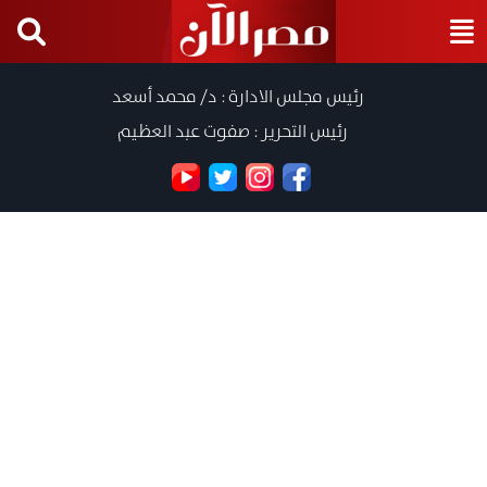
رئيس مجلس الادارة : د/ محمد أسعد
رئيس التحرير : صفوت عبد العظيم