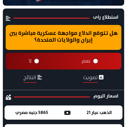
استطلاع راى
هل تتوقع اندلاع مواجهة عسكرية مباشرة بين
إيران والولايات المتحدة؟
نعم
لا
تصويت
النتائج
اسعار اليوم
الذهب عيار 21
5865 جنيه مصري