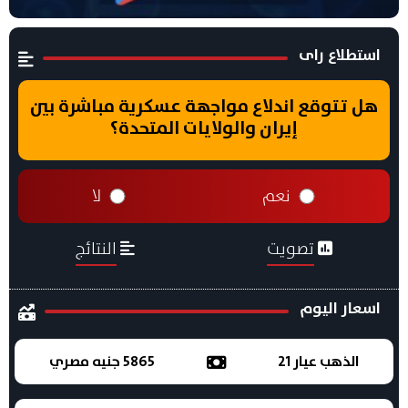
استطلاع راى
هل تتوقع اندلاع مواجهة عسكرية مباشرة بين
إيران والولايات المتحدة؟
نعم
لا
تصويت
النتائج
اسعار اليوم
الذهب عيار 21
5865 جنيه مصري