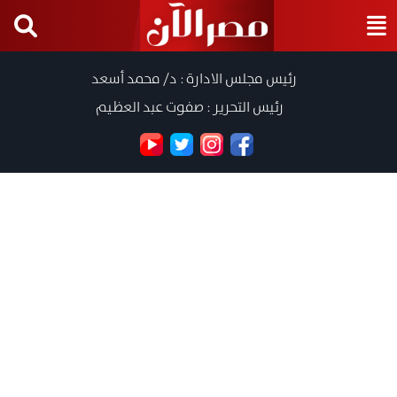
رئيس مجلس الادارة : د/ محمد أسعد
رئيس التحرير : صفوت عبد العظيم