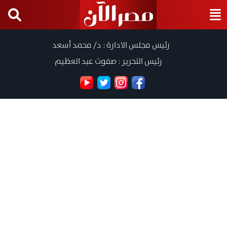
رئيس مجلس الادارة : د/ محمد أسعد
رئيس التحرير : صفوت عبد العظيم