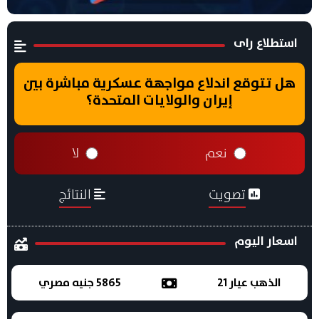
استطلاع راى
هل تتوقع اندلاع مواجهة عسكرية مباشرة بين
إيران والولايات المتحدة؟
نعم
لا
تصويت
النتائج
اسعار اليوم
الذهب عيار 21
5865 جنيه مصري