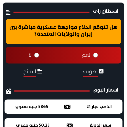
استطلاع راى
هل تتوقع اندلاع مواجهة عسكرية مباشرة بين
إيران والولايات المتحدة؟
نعم
لا
تصويت
النتائج
اسعار اليوم
الذهب عيار 21
5865 جنيه مصري
سعر الدولار
50.23 جنيه مصري