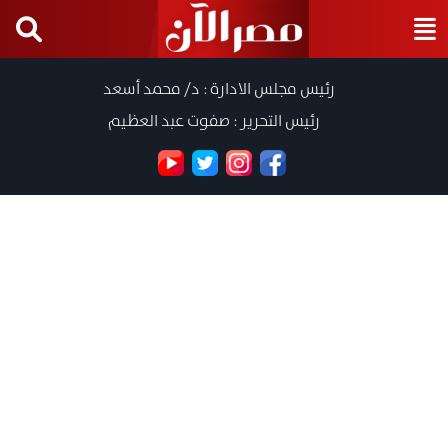
رئيس مجلس الادارة : د/ محمد أسعد
رئيس التحرير : صفوت عبد العظيم