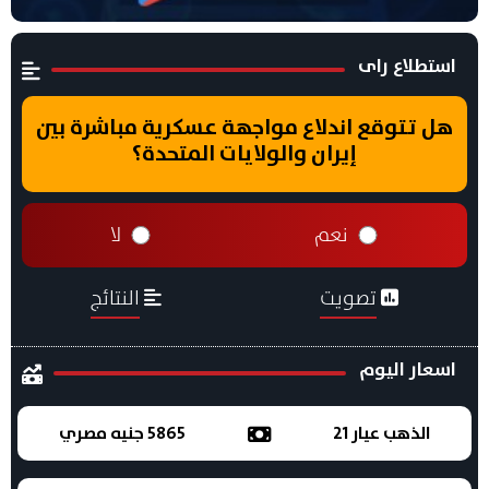
استطلاع راى
هل تتوقع اندلاع مواجهة عسكرية مباشرة بين
إيران والولايات المتحدة؟
نعم
لا
تصويت
النتائج
اسعار اليوم
الذهب عيار 21
5865 جنيه مصري