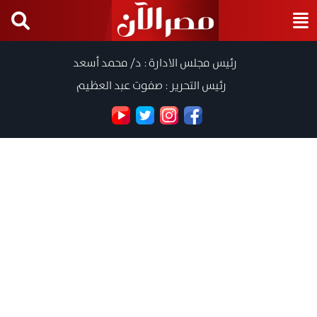
رئيس مجلس الادارة : د/ محمد أسعد
رئيس التحرير : صفوت عبد العظيم