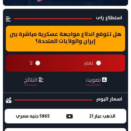
استطلاع راى
هل تتوقع اندلاع مواجهة عسكرية مباشرة بين
إيران والولايات المتحدة؟
نعم
لا
تصويت
النتائج
اسعار اليوم
الذهب عيار 21
5865 جنيه مصري