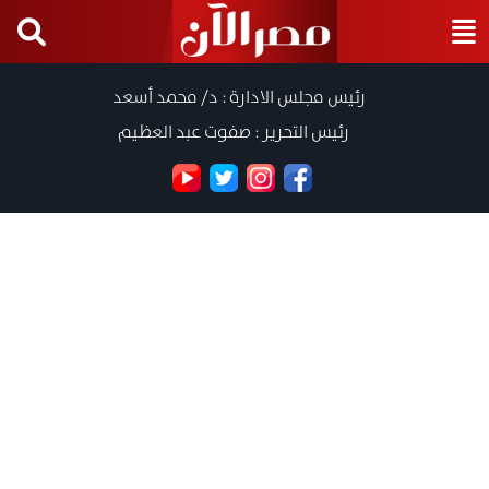
رئيس مجلس الادارة : د/ محمد أسعد
رئيس التحرير : صفوت عبد العظيم