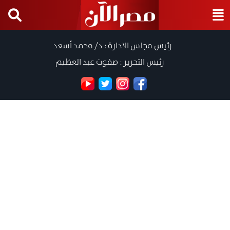
رئيس مجلس الادارة : د/ محمد أسعد
رئيس التحرير : صفوت عبد العظيم