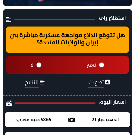
استطلاع راى
هل تتوقع اندلاع مواجهة عسكرية مباشرة بين
إيران والولايات المتحدة؟
نعم
لا
تصويت
النتائج
اسعار اليوم
الذهب عيار 21
5865 جنيه مصري