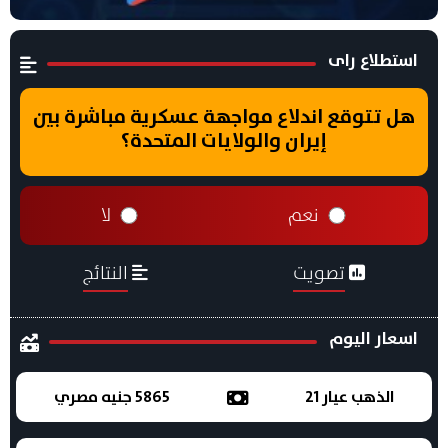
استطلاع راى
هل تتوقع اندلاع مواجهة عسكرية مباشرة بين
إيران والولايات المتحدة؟
نعم
لا
تصويت
النتائج
اسعار اليوم
الذهب عيار 21
5865 جنيه مصري