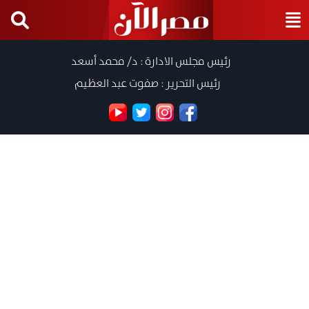
رئيس مجلس الادارة : د/ محمد أسعد
رئيس التحرير : صفوت عبد العظيم