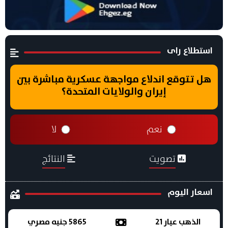
استطلاع راى
هل تتوقع اندلاع مواجهة عسكرية مباشرة بين
إيران والولايات المتحدة؟
نعم
لا
تصويت
النتائج
اسعار اليوم
الذهب عيار 21
5865 جنيه مصري