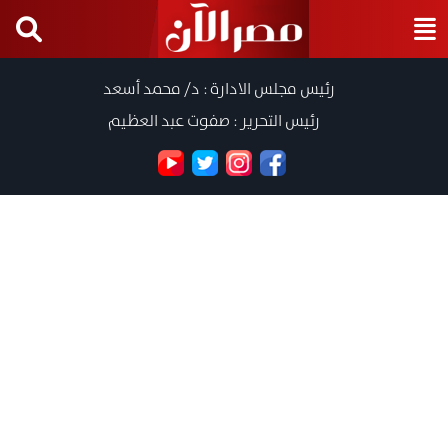
رئيس مجلس الادارة : د/ محمد أسعد
رئيس التحرير : صفوت عبد العظيم