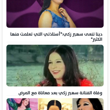
دينا تنعى سهير زكي:"أستاذتي اللي تعلمت منها
الكثير"
وفاة الفنانة سهير زكي بعد معاناة مع المرض