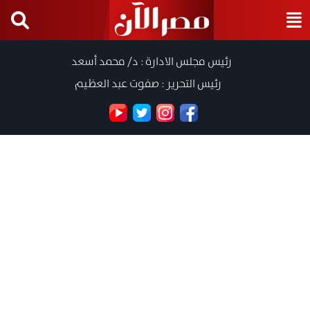
رئيس مجلس الادارة : د/ محمد أسعد
رئيس التحرير : صفوت عبد العظيم