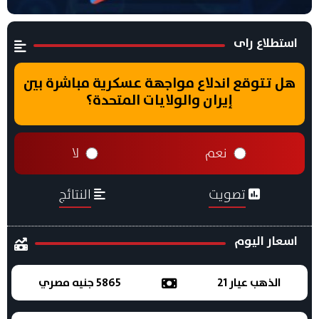
استطلاع راى
هل تتوقع اندلاع مواجهة عسكرية مباشرة بين
إيران والولايات المتحدة؟
نعم
لا
تصويت
النتائج
اسعار اليوم
الذهب عيار 21
5865 جنيه مصري