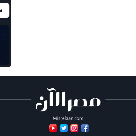
سع
Misrelaan.com