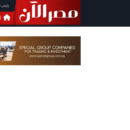
رئيس م
ا
التحق
فيدي