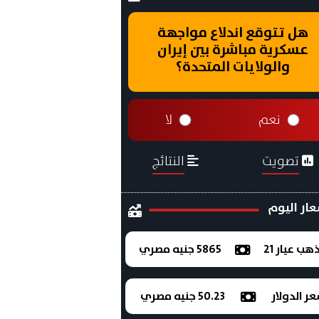
هل تتوقع اندلاع مواجهة
عسكرية مباشرة بين إيران
والولايات المتحدة؟
نعم
لا
تصويت
النتائج
ار اليوم
ذهب عيار 21
5865 جنيه مصري
ر الدولار
50.23 جنيه مصري