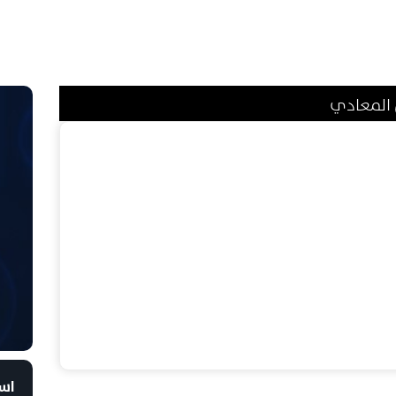
 المعادي
است