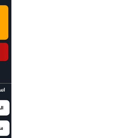
اسع
ال
سع