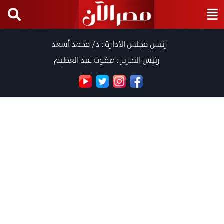
رئيس مجلس الادارة : د/ محمد أسعد
رئيس التحرير : صفوت عبد العظيم