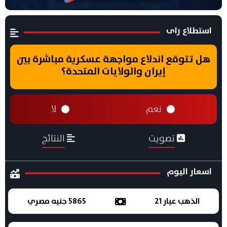
استطلاع راى
هل تتوقع اندلاع مواجهة عسكرية مباشرة بين
إيران والولايات المتحدة؟
نعم
لا
تصويت
النتائج
اسعار اليوم
الذهب عيار 21
5865 جنيه مصري