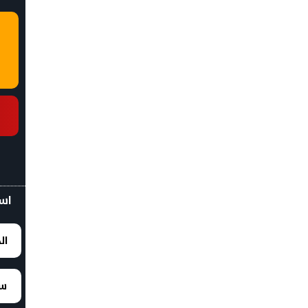
اسع
ال
سع