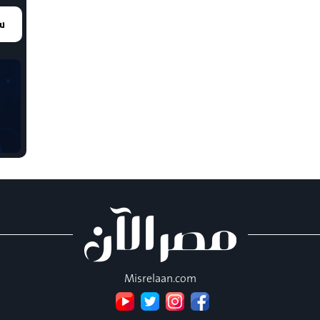
سع
Misrelaan.com