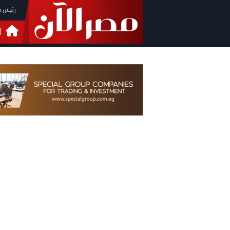
رئيس م
ا
التحق
فيدي