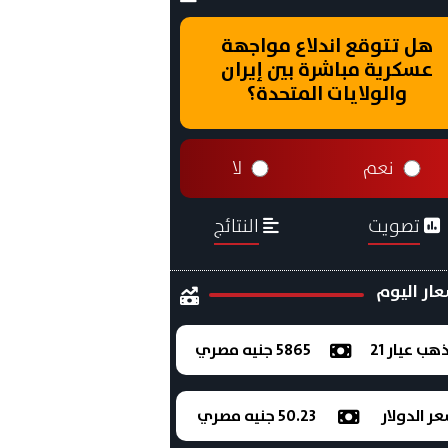
هل تتوقع اندلاع مواجهة
عسكرية مباشرة بين إيران
والولايات المتحدة؟
نعم
لا
تصويت
النتائج
ار اليوم
ذهب عيار 21
5865 جنيه مصري
ر الدولار
50.23 جنيه مصري