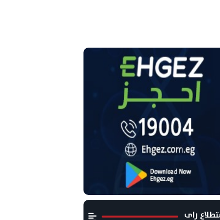
طلاع راى