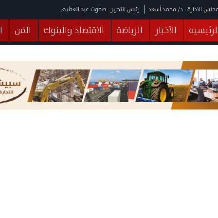
جلس الادارة : د/ محمد أسعد
رئيس التحرير : صفوت عبد العظيم
لرئيسيه
الأخبار
الرياضة
الاقتصاد والبنوك
الفن
ا
يقات
عربي ودولي
المرأة والطفل
التكنولوجيا
وهات
البرلمان
صحة
الثقافة
خدمات
منوعات