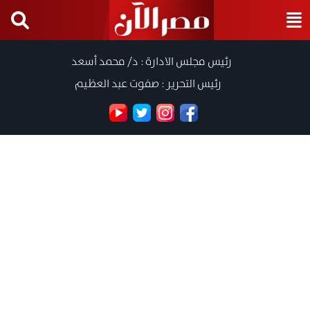
رئيس مجلس الادارة : د/ محمد أسعد
رئيس التحرير : صفوت عبد العظيم