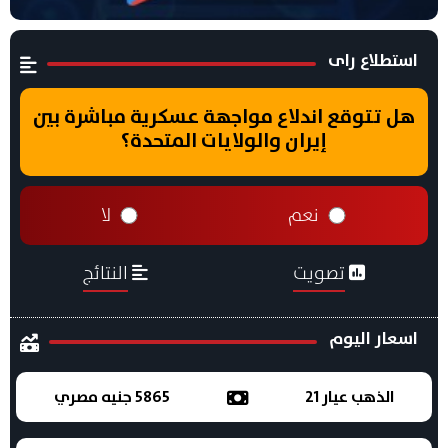
استطلاع راى
هل تتوقع اندلاع مواجهة عسكرية مباشرة بين
إيران والولايات المتحدة؟
نعم
لا
تصويت
النتائج
اسعار اليوم
الذهب عيار 21
5865 جنيه مصري