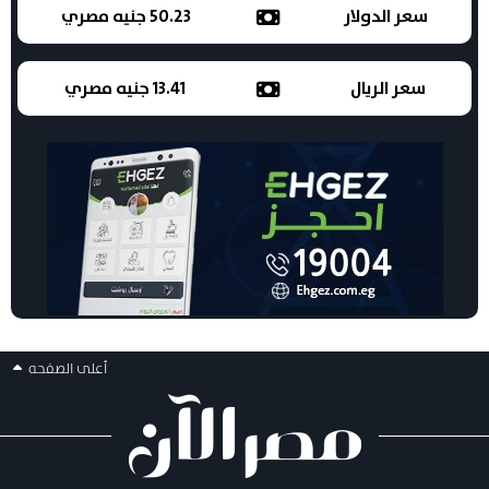
سعر الدولار
50.23 جنيه مصري
سعر الريال
13.41 جنيه مصري
أعلى الصفحه