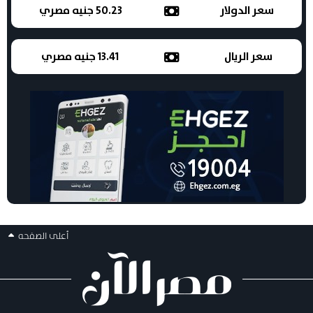
سعر الدولار
50.23 جنيه مصري
سعر الريال
13.41 جنيه مصري
أعلى الصفحه