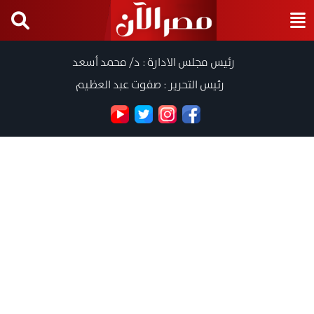
رئيس مجلس الادارة : د/ محمد أسعد
رئيس التحرير : صفوت عبد العظيم