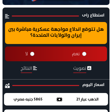
استطلاع راى
هل تتوقع اندلاع مواجهة عسكرية مباشرة بين
إيران والولايات المتحدة؟
نعم
لا
تصويت
النتائج
اسعار اليوم
الذهب عيار 21
5865 جنيه مصري