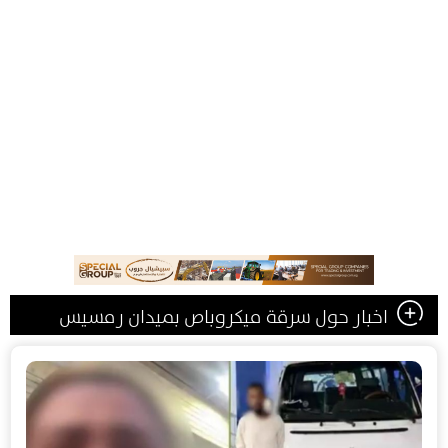
اخبار حول سرقة ميكروباص بميدان رمسيس