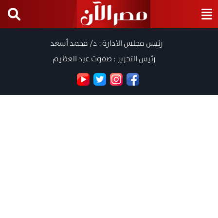
رئيس مجلس الادارة : د/ محمد أسعد
رئيس التحرير : صفوت عبد العظيم