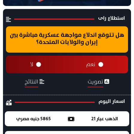
استطلاع راى
هل تتوقع اندلاع مواجهة عسكرية مباشرة بين
إيران والولايات المتحدة؟
نعم
لا
تصويت
النتائج
اسعار اليوم
الذهب عيار 21
5865 جنيه مصري