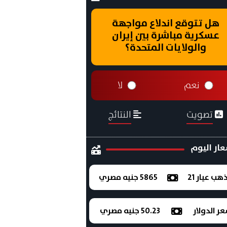
هل تتوقع اندلاع مواجهة
عسكرية مباشرة بين إيران
والولايات المتحدة؟
نعم
لا
تصويت
النتائج
ار اليوم
ذهب عيار 21
5865 جنيه مصري
ر الدولار
50.23 جنيه مصري