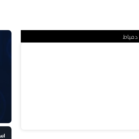
دمياط
است