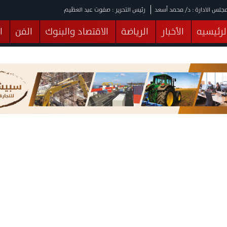
جلس الادارة : د/ محمد أسعد
رئيس التحرير : صفوت عبد العظيم
لرئيسيه
الأخبار
الرياضة
الاقتصاد والبنوك
الفن
ا
يقات
عربي ودولي
المرأة والطفل
التكنولوجيا
وهات
البرلمان
صحة
الثقافة
خدمات
منوعات