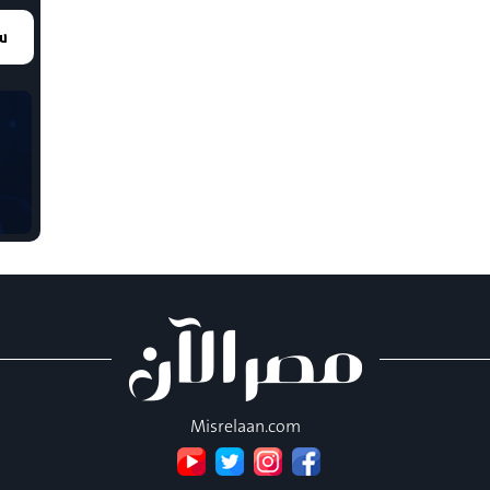
سع
Misrelaan.com