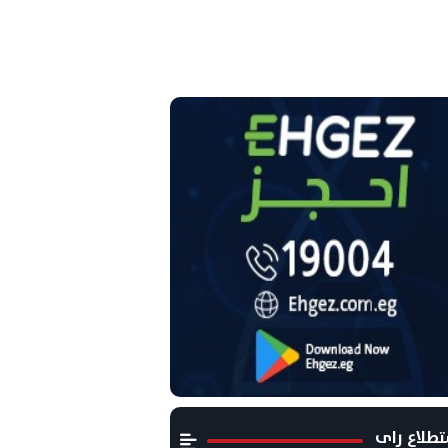
طلاع راى