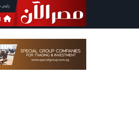
رئيس م
ا
التحق
فيدي