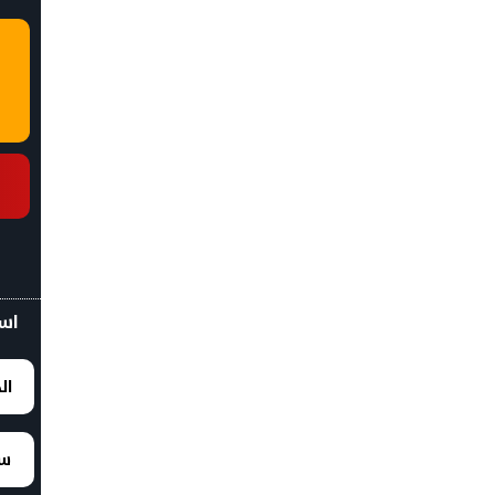
اسع
ال
سع