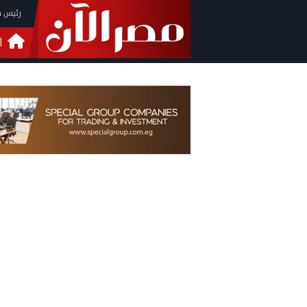
رئيس م
ا
التحق
فيدي