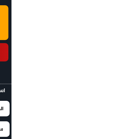
اسع
ال
سع