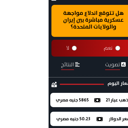
هل تتوقع اندلاع مواجهة
عسكرية مباشرة بين إيران
والولايات المتحدة؟
نعم
لا
تصويت
النتائج
ار اليوم
ذهب عيار 21
5865 جنيه مصري
ر الدولار
50.23 جنيه مصري