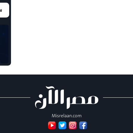
سع
Misrelaan.com