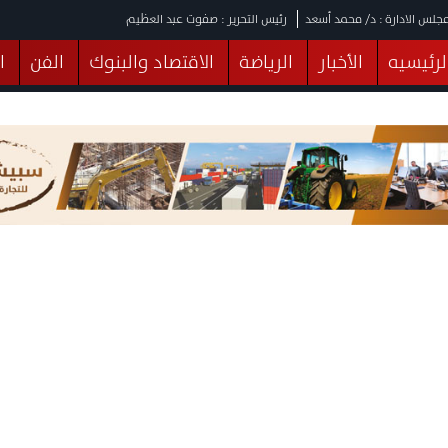
جلس الادارة : د/ محمد أسعد
رئيس التحرير : صفوت عبد العظيم
لرئيسيه
الأخبار
الرياضة
الاقتصاد والبنوك
الفن
ا
يقات
عربي ودولي
المرأة والطفل
التكنولوجيا
وهات
البرلمان
صحة
الثقافة
خدمات
منوعات