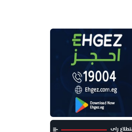
طلاع راى