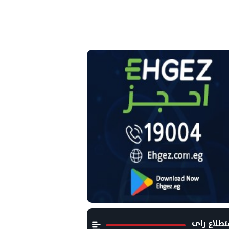
طلاع راى