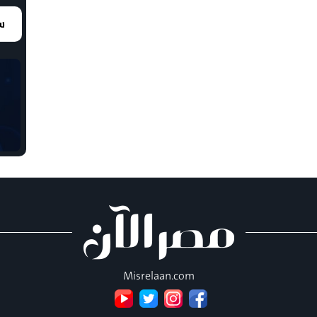
سع
Misrelaan.com