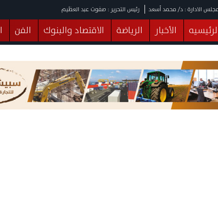
جلس الادارة : د/ محمد أسعد
رئيس التحرير : صفوت عبد العظيم
لرئيسيه
الأخبار
الرياضة
الاقتصاد والبنوك
الفن
ا
يقات
عربي ودولي
المرأة والطفل
التكنولوجيا
وهات
البرلمان
صحة
الثقافة
خدمات
منوعات