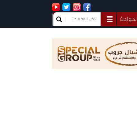
لحوادث