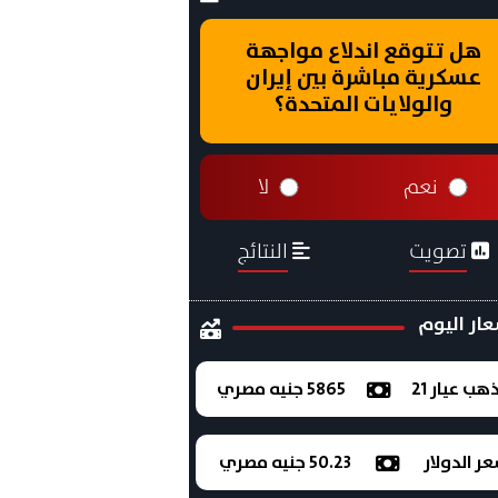
هل تتوقع اندلاع مواجهة
عسكرية مباشرة بين إيران
والولايات المتحدة؟
نعم
لا
تصويت
النتائج
ار اليوم
ذهب عيار 21
5865 جنيه مصري
ر الدولار
50.23 جنيه مصري