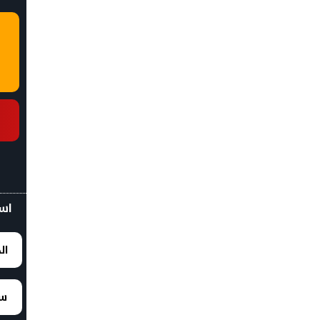
اسع
ال
سع