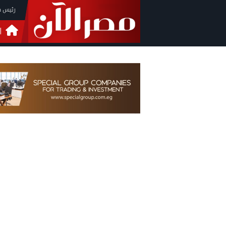
رئيس م
ا
التحق
فيدي