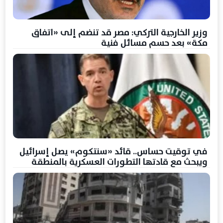
وزير الخارجية التركي: مصر قد تنضم إلى «اتفاق
مكة» بعد حسم مسائل فنية
في توقيت حساس.. قائد «سنتكوم» يصل إسرائيل
ويبحث مع قادتها التطورات العسكرية بالمنطقة