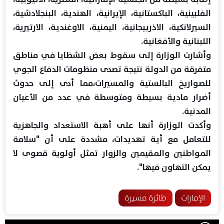
الفلبينية، الباكستانية، الإيرانية، الهندية، البنجلادشية،
السيرلانكية، الاذربيجانية، اليمنية، الاوغندية، الارتيرية،
اللبنانية والأفغانية.
وأشارت الوزارة إلى سقوط بعض الشظايا في مناطق
متفرقة من الدولة نتيجة تصدى منظومات الدفاع الجوي
للصواريخ البالستية والمسيرات،مما أدى إلى حدوث
أضرار مادية بسيطة ومتوسطة في عدد من الأعيان
المدنية.
وأكدت الوزارة أنها على أهبة الاستعداد والجاهزية
للتعامل مع أية تهديدات، مشددة على أن "سلامة
المواطنين والمقيمين والزوار تمثل أولوية قصوى لا
يمكن التهاون فيها".
الإمارات
طائرة مسيرة