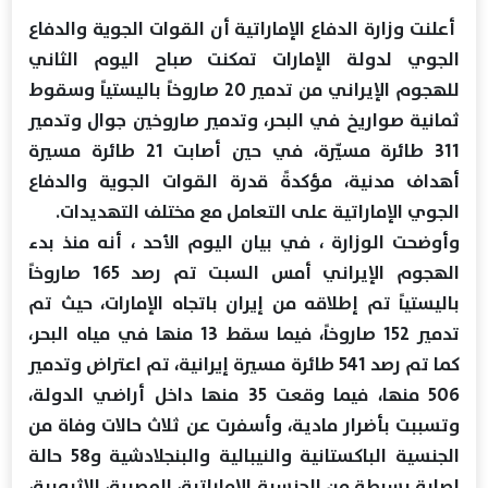
أعلنت وزارة الدفاع الإماراتية أن القوات الجوية والدفاع
الجوي لدولة الإمارات تمكنت صباح اليوم الثاني
للهجوم الإيراني من تدمير 20 صاروخاً باليستياً وسقوط
ثمانية صواريخ في البحر، وتدمير صاروخين جوال وتدمير
311 طائرة مسيّرة، في حين أصابت 21 طائرة مسيرة
أهداف مدنية، مؤكدةً قدرة القوات الجوية والدفاع
الجوي الإماراتية على التعامل مع مختلف التهديدات.
وأوضحت الوزارة ، في بيان اليوم الأحد ، أنه منذ بدء
الهجوم الإيراني أمس السبت تم رصد 165 صاروخاً
باليستياً تم إطلاقه من إيران باتجاه الإمارات، حيث تم
تدمير 152 صاروخاً، فيما سقط 13 منها في مياه البحر،
كما تم رصد 541 طائرة مسيرة إيرانية، تم اعتراض وتدمير
506 منها، فيما وقعت 35 منها داخل أراضي الدولة،
وتسببت بأضرار مادية، وأسفرت عن ثلاث حالات وفاة من
الجنسية الباكستانية والنيبالية والبنجلادشية و58 حالة
إصابة بسيطة من الجنسية الإماراتية، المصرية، الاثيوبية،