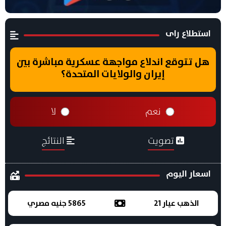
استطلاع راى
هل تتوقع اندلاع مواجهة عسكرية مباشرة بين
إيران والولايات المتحدة؟
نعم
لا
تصويت
النتائج
اسعار اليوم
الذهب عيار 21
5865 جنيه مصري