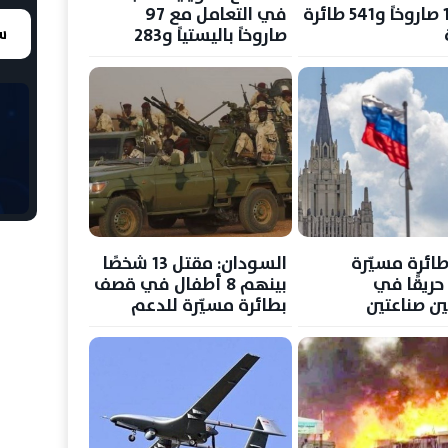
مع 165 صاروخاً و541 طائرة
في التعامل مع 97
صاروخاً باليستياً و283
سع
مسيرة
ائرة مسيّرة
السودان: مقتل 13 شخصًا
ريقًا في
بينهم 8 أطفال في قصف
ن صناعتين
بطائرة مسيّرة للدعم
 كراسنودار
السريع بمدينة الأبيض
ة