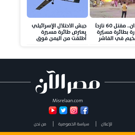
السودان.. مقتل 60 نازحاً
جيش الاحتلال الإسرائيلي
ة بطائرة مسيّرة
يعترض طائرة مسيرة
يم في الفاشر
أُطلقت من اليمن فوق
اعد العنف
إيلات
ر
Misrelaan.com
للإعلان
سياسة الخصوصية
من نحن