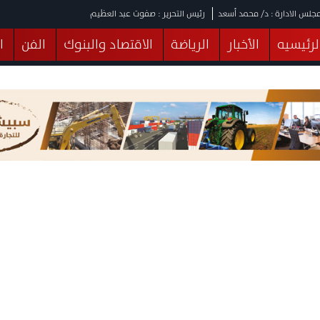
جلس الادارة : د/ محمد أسعد
رئيس التحرير : صفوت عبد العظيم
لرئيسيه
الأخبار
الرياضة
الاقتصاد والبنوك
الفن
ا
يقات
عربي ودولي
المرأة والطفل
التكنولوجيا
وهات
البرلمان
صحة
الثقافة
خدمات
منوعات