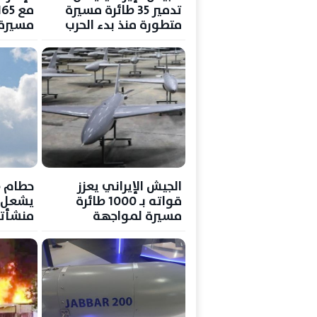
تدمير 35 طائرة مسيرة
متطورة منذ بدء الحرب
مسيرة
الجيش الإيراني يعزز
حطام ط
قواته بـ 1000 طائرة
يشعل ح
مسيرة لمواجهة
منشأتي
تهديدات ترامب
بمنطقة
الروسي