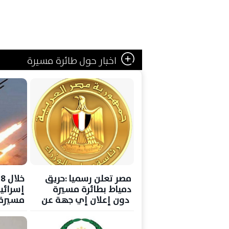
اخبار حول طائرة مسيرة
مصر تعلن رسميا :حريق
خ
دمياط بطائرة مسيرة
إسرائي
دون إعلان إي جهة عن
مسيرة و700 ص
مسؤوليتها