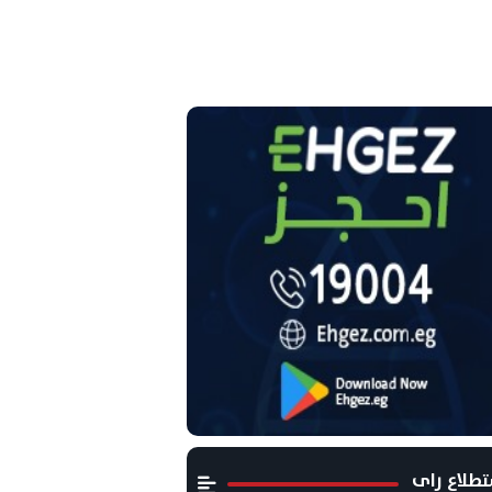
طلاع راى