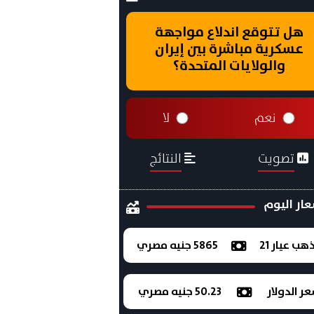
هل تتوقع اندلاع مواجهة
عسكرية مباشرة بين إيران
والولايات المتحدة؟
نعم
لا
تصويت
النتائج
ار اليوم
ذهب عيار 21
5865 جنيه مصري
ر الدولار
50.23 جنيه مصري