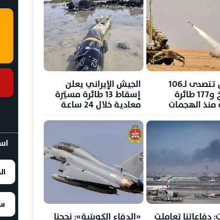
البحرين تتصدى لـ106
الجيش الإيراني يعلن
صواريخ و177 طائرة
إسقاط 13 طائرة مسيّرة
منذ الهجمات
معادية خلال 24 ساعة
ة
اسع
ال
سع
ت: دفاعاتنا تعاملت
«الدفاع الكويتية»: نجحنا