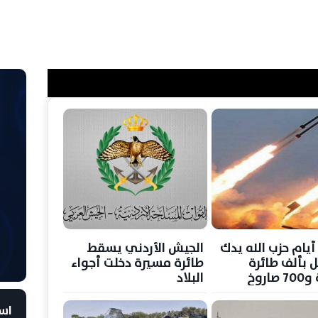
لال 8 أيام حزب الله يدك
الجيش الأردني يسقط
ل بألف طائرة
طائرة مسيرة دخلت أجواء
اروخ
البلاد
است