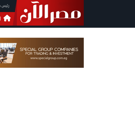
رئيس م
ا
التحق
فيدي