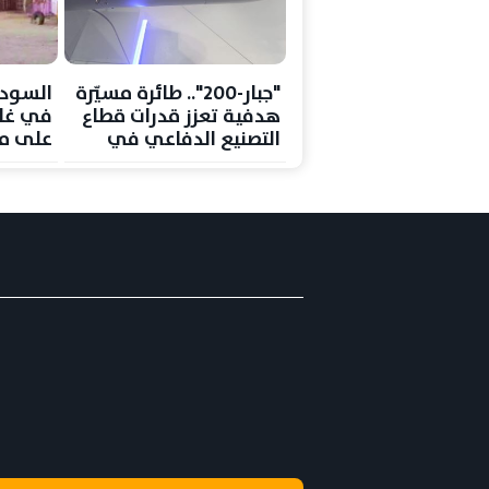
"جبار-200".. طائرة مسيّرة
هدفية تعزز قدرات قطاع
في غار
التصنيع الدفاعي في
على مخ
"إيديكس 2025"
وسط تص
بدارفو