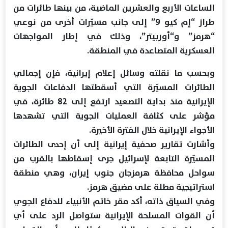
الساعات الأربع والعشرين الماضية، من بينها طائرات من
طراز “إم كيو 9” إلى جانب مسيّرات أخرى من نوعي
“هرمز” و“أوربيتر”، وذلك في إطار المواجهات
العسكرية المتصاعدة في المنطقة.
وبحسب ما نقلته وسائل إعلام إيرانية، فإن إجمالي
الطائرات المسيّرة التي أسقطتها الدفاعات الجوية
الإيرانية منذ بداية التصعيد ارتفع إلى 82 طائرة، في
مؤشر على كثافة العمليات الجوية التي تشهدها
الأجواء الإيرانية خلال الفترة الأخيرة.
وأشارت تقارير صحفية إيرانية إلى أن إحدى الطائرات
المسيّرة التابعة لإسرائيل جرى إسقاطها بالقرب من
سواحل محافظة هرمزجان جنوب إيران، وهي منطقة
استراتيجية مطلة على مضيق هرمز.
وفي السياق ذاته، أكد مقر خاتم الأنبياء للدفاع الجوي
أن القوات المسلحة الإيرانية ستواصل الرد على أي