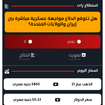
استطلاع راى
هل تتوقع اندلاع مواجهة عسكرية مباشرة بين
إيران والولايات المتحدة؟
نعم
لا
تصويت
النتائج
اسعار اليوم
الذهب عيار 21
5865 جنيه مصري
سعر الدولار
50.23 جنيه مصري