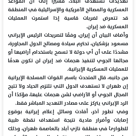
تهديدات تستهدف البلاد، مشيرًا إلى أن القواعد
العسكرية والمصالح الأمريكية والإسرائيلية في المنطقة
قد تتعرض لضربات قاسية إذا استمرت العمليات
العسكرية ضد إيران.
وأضاف البيان أن إيران، وفقًا لتصريحات الرئيس الإيراني
مسعود بزشكيان، تحترم سيادة ومصالح الدول المجاورة،
مشددًا على أن أي دولة لا تسمح باستخدام أراضيها أو
مجالها الجوي لتنفيذ هجمات ضد إيران لن تكون هدفًا
للعمليات العسكرية الإيرانية.
من جانبه، قال المتحدث باسم القوات المسلحة الإيرانية
إن طهران لا تستهدف الدول التي تلتزم الحياد ولا تتيح
المجال الجوي أو الأراضي لشن هجمات عليها، مؤكدًا أن
الرد الإيراني يتركز على مصادر التهديد المباشر فقط.
وفي تطور آخر، أفادت وسائل إعلام إيرانية بوقوع
إصابات وأضرار مادية نتيجة استهداف نقطة طبية
للطوارئ في منطقة نازي آباد بالعاصمة طهران، وذلك