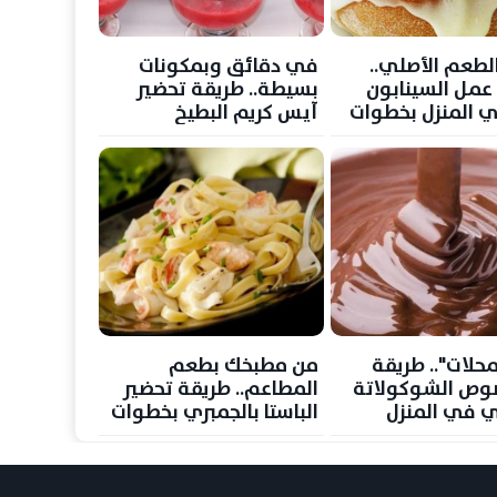
الطعم الأصلي..
في دقائق وبمكونات
عمل السينابون
بسيطة.. طريقة تحضير
 المنزل بخطوات
آيس كريم البطيخ
المنعش لمواجهة حرارة
الصيف
محلات".. طريقة
من مطبخك بطعم
وص الشوكولاتة
المطاعم.. طريقة تحضير
ي في المنزل
الباستا بالجمبري بخطوات
ت بسيطة
سهلة وشهية