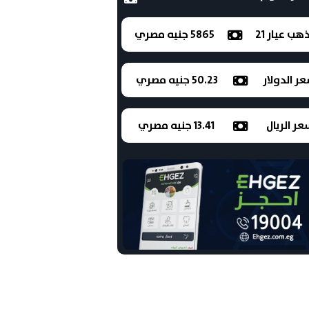
ذهب عيار 21
5865 جنيه مصري
ر الدولار
50.23 جنيه مصري
ر الريال
13.41 جنيه مصري