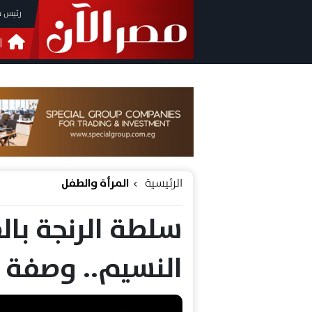
رئيس م
ا
التحق
فيدي
الرئيسية
المرأة والطفل
سلطة الرنجة با
النسيم.. وصف