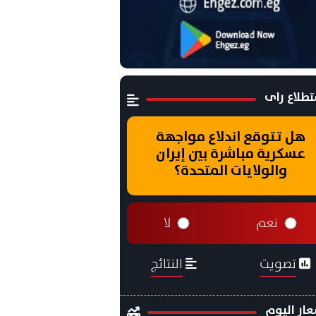
طلاع راى
هل تتوقع اندلاع مواجهة
عسكرية مباشرة بين إيران
والولايات المتحدة؟
نعم
لا
تصويت
النتائج
ار اليوم