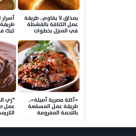
بمذاق لا يقاوم.. طريقة
أسرار 
عمل الكنافة بالقشطة
طريقة 
في المنزل بخطوات
كيك في
احترافية
بسيطة
«أكلة مصرية أصيلة»..
"زي ال
طريقة عمل المسقعة
عمل ص
باللحمة المفرومة
الكريم
بخطوات سهلة ومذاق لا
بمكونا
يقاوم