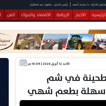
جلس الادارة : د/ محمد أسعد
رئيس التحرير : صفوت عبد العظيم
لرئيسيه
الأخبار
الرياضة
الاقتصاد والبنوك
الفن
ا
يقات
عربي ودولي
المرأة والطفل
التكنولوجيا
وهات
البرلمان
صحة
الثقافة
خدمات
منوعات
الأحد 12 أبريل 2026 | 10:09 م
لطحينة في شم
ة سهلة بطعم شهي