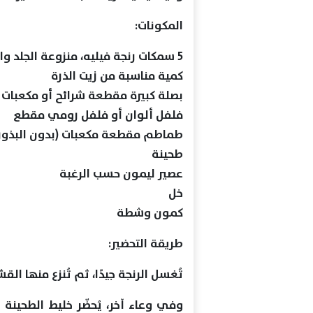
المكونات:
5 سمكات رنجة فيليه، منزوعة الجلد والشوك ومقطعة مكعبات
كمية مناسبة من زيت الذرة
بصلة كبيرة مقطعة شرائح أو مكعبات
فلفل ألوان أو فلفل رومي مقطع
طماطم مقطعة مكعبات (بدون البذور
طحينة
عصير ليمون حسب الرغبة
خل
كمون وشطة
طريقة التحضير:
تُغسل الرنجة جيدًا، ثم تُنزع منها ا
وفي وعاء آخر، يُحضّر خليط الطحينة