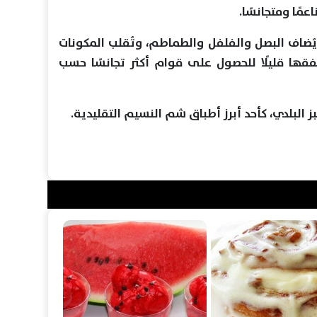
مًا ومتجانسًا.
يُضاف البصل والفلفل والطماطم، وتُقلب المكونات
فقها قليلًا للحصول على قوام أكثر تجانسًا حسب
ز البلدي، كأحد أبرز أطباق شم النسيم التقليدية.