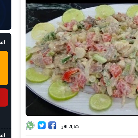
است
شارك الان
اسع