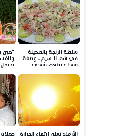
سلطة الرنجة بالطحينة
“مين ي
في شم النسيم.. وصفة
والفسي
سهلة بطعم شهي
تحتفل 
بطريقت
الأرصاد تعلن ارتفاع الحرارة
حملات ر