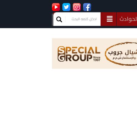
لحوادث