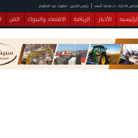
جلس الادارة : د/ محمد أسعد
رئيس التحرير : صفوت عبد العظيم
لرئيسيه
الأخبار
الرياضة
الاقتصاد والبنوك
الفن
ا
يقات
عربي ودولي
المرأة والطفل
التكنولوجيا
وهات
البرلمان
صحة
الثقافة
خدمات
منوعات