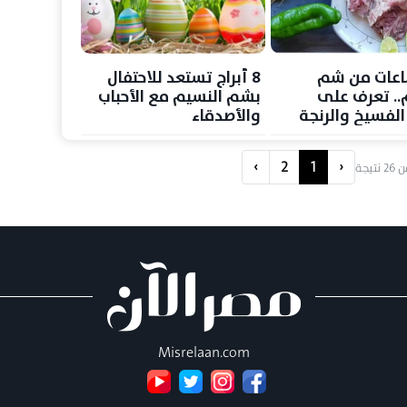
اعات من شم
8 أبراج تستعد للاحتفال
.. تعرف على
بشم النسيم مع الأحباب
الفسيخ والرنجة
والأصدقاء
ت هامة
لكين
›
2
1
‹
ن
26
نتيجة
Misrelaan.com