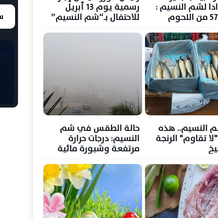
دا لشم النسيم :
رسمية يوم 13 أبريل
ضبط 576 من اللحوم
للاحتفال بـ“شم النسيم”
سع
اك المملحة غير
للاستهلاك الآدمي
النسيم.. هذه
حالة الطقس في شم
 "لا تقاوم" الرنجة
النسيم: درجات حرارة
يخ
مرتفعة وشبورة مائية
في بعض الطرق