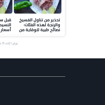
تحذير من تناول الفسيخ
قبل س
والرنجة لهذه الفئات:
النسيم
نصائح طبية للوقاية من
أسعار 
التسمم الغذائي
وتوصيا
للمسته
عرض
1
إلى
15
م