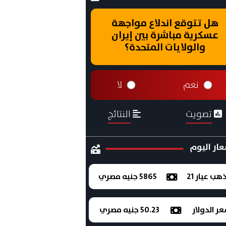
هل تتوقع اندلاع مواجهة
عسكرية مباشرة بين إيران
والولايات المتحدة؟
نعم
لا
تصويت
النتائج
ار اليوم
ذهب عيار 21
5865 جنيه مصري
ر الدولار
50.23 جنيه مصري