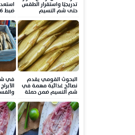
تدريجيًا واستقرار الطقس
استعدا
حتى شم النسيم
والأسم
صالحة 
البحوث القومي يقدم
في شم 
نصائح غذائية مهمة في
الأبراج
شم النسيم ضمن حملة
والفس
"صحتك في الربيع"