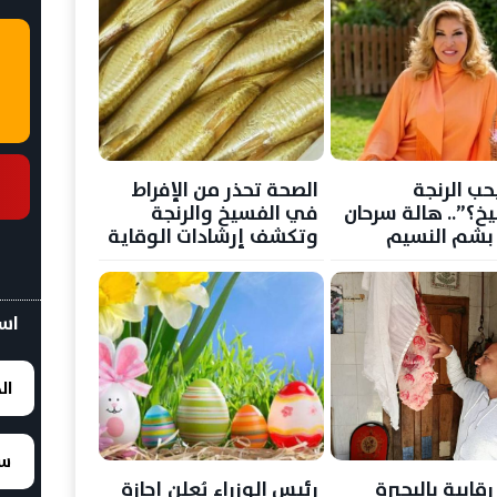
حب الرنجة
الصحة تحذر من الإفراط
خ؟”.. هالة سرحان
في الفسيخ والرنجة
بشم النسيم
وتكشف إرشادات الوقاية
ها الخاصة
من التسمم الغذائي في
شم النسيم
اسع
ال
سع
قابية بالبحيرة
رئيس الوزراء يُعلن إجازة