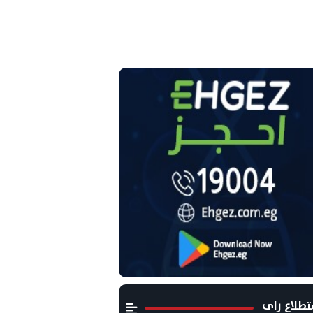
طلاع راى