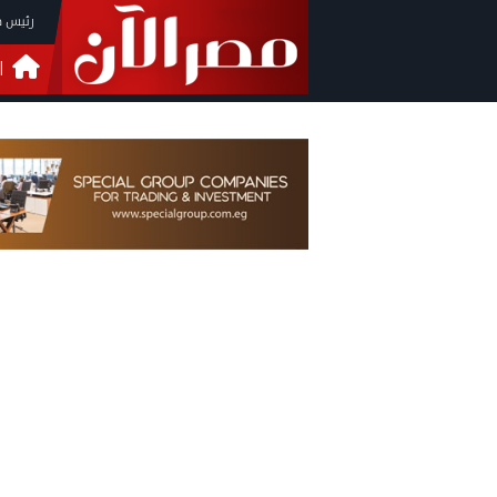
رئيس م
ا
التحق
فيدي