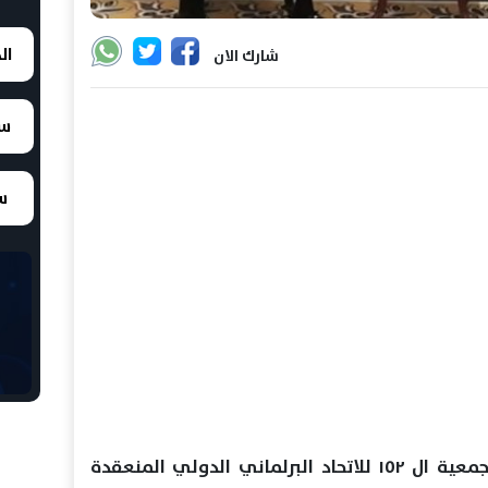
ال
شارك الان
سع
سع
على هامش مشاركته في أعمال الجمعية ال ١٥٢ للاتحاد البرلماني الدولي المنعقدة