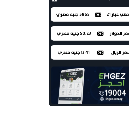
ذهب عيار 21
5865 جنيه مصري
ر الدولار
50.23 جنيه مصري
ر الريال
13.41 جنيه مصري