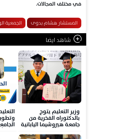
في مختلف المجالات.
المستشار هشام بدوى
الجمعية الو
شاهد ايضا
وزير التعليم يتوج
التعليم
بالدكتوراه الفخرية من
وتطوير
جامعة هيروشيما اليابانية
الجامع
خلال أ