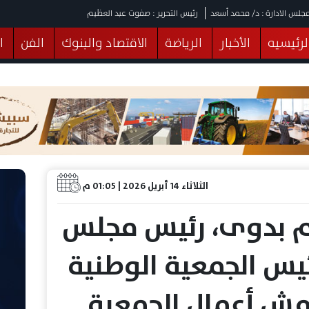
جلس الادارة : د/ محمد أسعد
رئيس التحرير : صفوت عبد العظيم
لرئيسيه
الأخبار
الرياضة
الاقتصاد والبنوك
الفن
ا
يقات
عربي ودولي
المرأة والطفل
التكنولوجيا
وهات
البرلمان
صحة
الثقافة
خدمات
منوعات
الثلاثاء 14 أبريل 2026 | 01:05 م
 بدوى، رئيس مجلس
ئيس الجمعية الوطنية
امش أعمال الجمعية