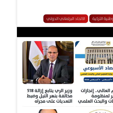
طنية التركية
الاتحاد البرلماني الدولي
 العالي.. إنجازات
وزير الري يتابع إزالة 518
 لمنظومة
مخالفة بنهر النيل وضبط
ات والبحث العلمي
التعديات على مجراه
سبوع