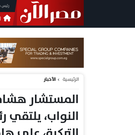
رئيس م
ا
التحق
فيدي
الرئيسية
الأخبار
المستشار هشام
النواب، يلتقي ر
التركية، على ه