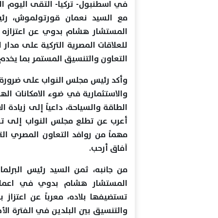
في اسطنبول- تركيا- التقى اليوم 
مع السيد نعمان قورتولموش، رئيس
المستشار هشام بدوي عن اعتزازه ب
للعلاقات المصرية التركية على مدار 
التعاون والتنسيق المستمر بما يخدم
وأكد رئيس مجلس النواب على ضرورة ت
والاستثمارية في ضوء الامكانات الها
الطاقة والسياحة، داعياً إلى زيادة 
أعرب عن تطلع مجلس النواب إلى تعزيز 
مهماً من روافد التعاون المصري ال
آفاق أرحب.
من جانبه، ثمن السيد رئيس البرلما
تستضيفها بلاده، معرباً عن اعتزاز
والتنسيق بين البلدين في الفترة الأخي