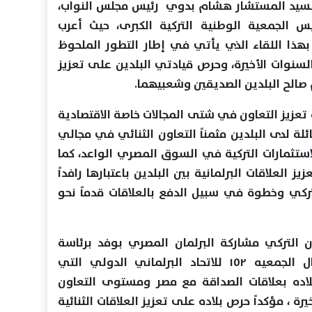
السيد المستشار هشام بدوي رئيس مجلس النواب،
 الجمعية الوطنية التركية الكبرى، حيث أعرب
هذا اللقاء الذي يأتي في إطار التطور الملحوظ
السنوات الأخيرة، وحرص قيادتي البلدين على تعزيز
 صالح البلدين الصديقين وشعبيهما.
عزيز التعاون في شتى المجالات خاصة الاقتصادية
ئلة لدى البلدين مثمناً التعاون الثنائي في مجالي
الاستثمارات التركية في السوق المصري الواعد، كما
العلاقات البرلمانية بين البلدين باعتبارها رافداً
تركي وخطوة في سبيل الدفع بالعلاقات قدماً نحو
ن التركي مشاركة البرلمان المصري بوفد برئاسة
المستشار هشام بدوي في اعمال الجمعيه ١٥٢ للاتحاد البرلماني الدولي التي
 بلاده بعلاقات الصداقة مع مصر ومستوى التعاون
رة ، مؤكداً حرص بلاده على تعزيز العلاقات الثنائية