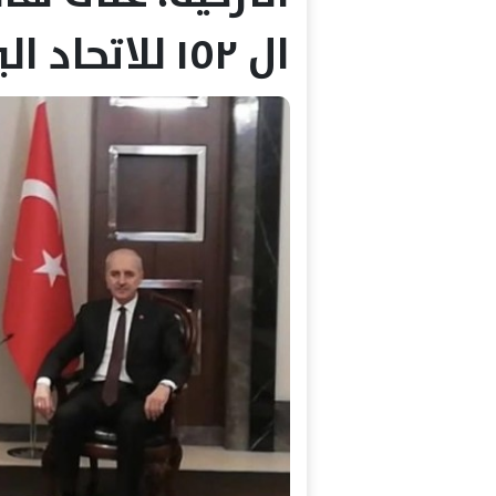
ال ١٥٢ للاتحاد البرلماني الدولي