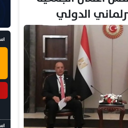
است
اسع