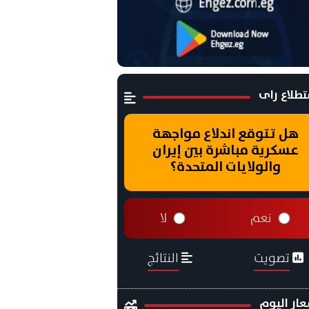
طلاع راى
هل تتوقع اندلاع مواجهة
عسكرية مباشرة بين إيران
والولايات المتحدة؟
نعم
لا
تصويت
النتائج
ار اليوم