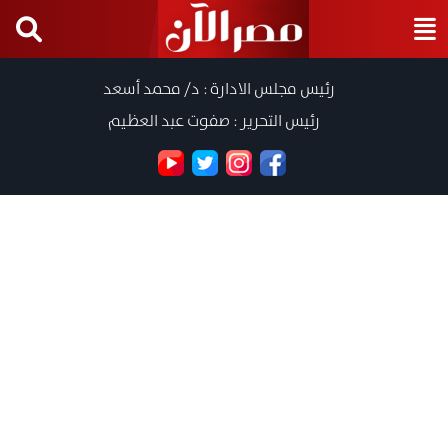
رئيس مجلس الادارة : د/ محمد أسعد
رئيس التحرير : صفوت عبد العظيم