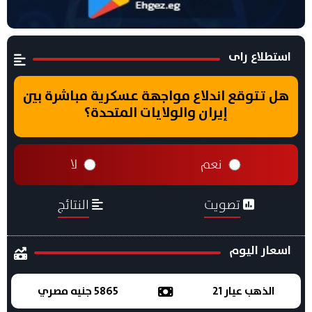
استطلاع راى
هل تتوقع اندلاع مواجهة عسكرية مباشرة بين
إيران والولايات المتحدة؟
نعم
لا
تصويت
النتائج
اسعار اليوم
الذهب عيار 21
5865 جنيه مصري