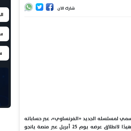
شارك الان
ال
سع
سع
سمي لمسلسله الجديد «الفرنساوي»، عبر حساباته
على مواقع التواصل الاجتماعي، تمهيدًا لانطلاق عرضه يوم 25 أبريل عبر منصة يانجو