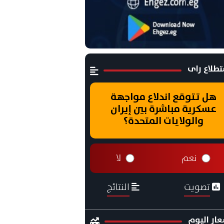
طلاع راى
هل تتوقع اندلاع مواجهة
عسكرية مباشرة بين إيران
والولايات المتحدة؟
نعم
لا
تصويت
النتائج
ار اليوم