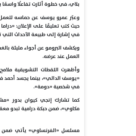
بلاي، في خطوة أثارت تفاعلًا واسعًا 
وعبّر عمرو يوسف عن حماسه للعمل، 
حيث كتب تعليقًا على الإعلان: «دراما
في إشارة إلى طبيعة الأحداث التي 
ويكشف البرومو عن أجواء مليئة بالغ
العمل عند عرضه.
وأظهرت اللقطات التشويقية ملام
«يوسف الدالي»، بينما يجسد أحمد ف
في شخصية «دومة».
كما تشارك إنجي كيوان بدور «م
مكاوي»، ضمن حبكة درامية تبدو معقد
مسلسل «الفرنساوي» يأتي ضمن الأع