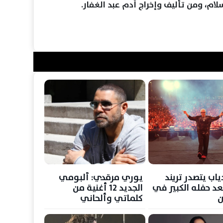
ام، ومن تأليف وإخراج آدم عبد الغفار.
اب يتصدر تريند
يوري مرقدي: ألبومي
د حفله الكبير في
الجديد 12 أغنية من
ن
كلماتي وألحاني