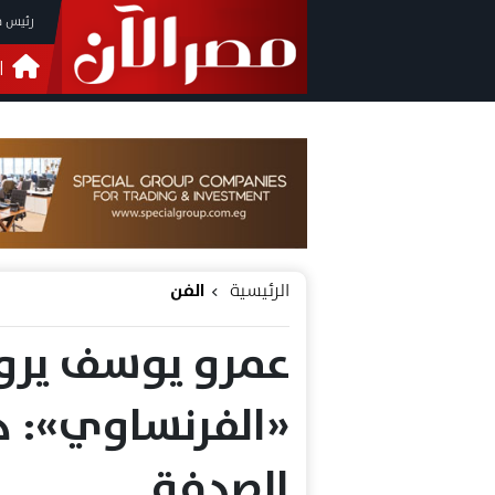
رئيس م
ا
التحق
فيدي
الرئيسية
الفن
عمرو يوسف يرو
«الفرنساوي»: د
الصدفة