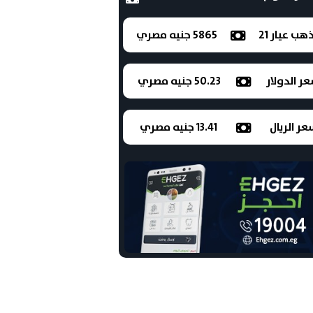
ذهب عيار 21
5865 جنيه مصري
ر الدولار
50.23 جنيه مصري
ر الريال
13.41 جنيه مصري