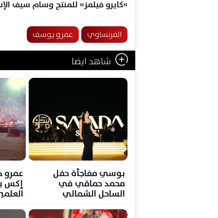
«كايرو فيلمز» للمنتج وسام سيف الإسل
الفرنساوي
عمرو يوسف
شاهد ايضا
بوسي مفاجأة حفل
عمرو دي
محمد حماقي في
إكس بع
الساحل الشمالي
العلمي