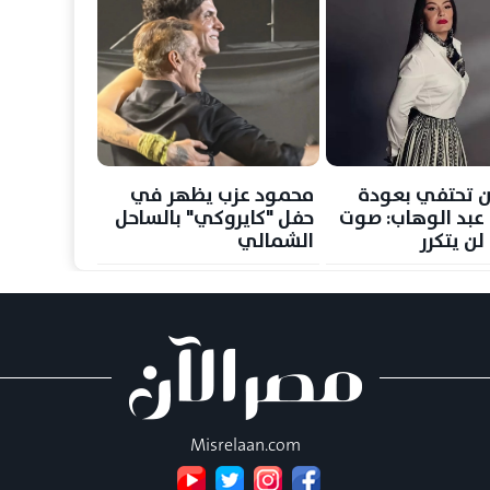
 تحتفي بعودة
محمود عزب يظهر في
عبد الوهاب: صوت
حفل "كايروكي" بالساحل
ن يتكرر
الشمالي
Misrelaan.com