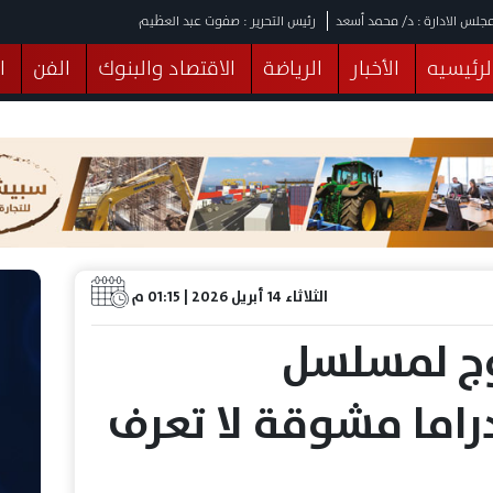
جلس الادارة : د/ محمد أسعد
رئيس التحرير : صفوت عبد العظيم
لرئيسيه
الأخبار
الرياضة
الاقتصاد والبنوك
الفن
ا
يقات
عربي ودولي
المرأة والطفل
التكنولوجيا
وهات
البرلمان
صحة
الثقافة
خدمات
منوعات
الثلاثاء 14 أبريل 2026 | 01:15 م
ج لمسلسل
راما مشوقة لا تعرف