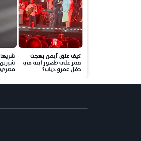
كيف علق أيمن بهجت
شريهان
قمر على ظهور ابنه في
شيرين 
حفل عمرو دياب؟
مصري ل