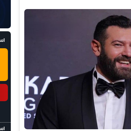
است
اسع