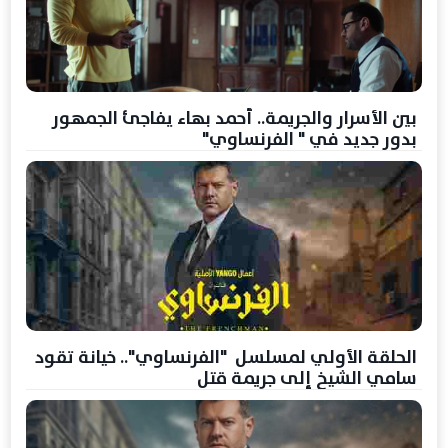
بين الأسرار والجريمة.. أحمد بهاء يفاجئ الجمهور
بدور جديد في " الفرنساوي"
الحلقة الأولي لمسلسل "الفرنساوي".. خيانة تقود
سامي الشيخ إلى جريمة قتل