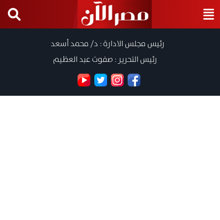
رئيس مجلس الادارة : د/ محمد أسعد
رئيس التحرير : صفوت عبد العظيم