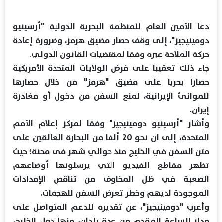
دعا الأمين العام للمنظمة البحرية الدولية "أرسينيو
دومينيجيز"، إلى وقف حصار مضيق هرمز، وضرورة إعادة
حركة الملاحة عبره وفقا لمقتضيات القانون الدولي.
جاء ذلك تعقيبا على فرض الولايات المتحدة الأمريكية
حصارا بحريا على مضيق "هرمز" من خلال حصارها
للموانئ الإيرانية، لمنع السفن من دخول أو مغادرة
إيران.
وأشار "أرسينيو دومينيجيز" وفقا لمركز إعلام الأمم
المتحدة، إلى ان نحو 20 ألفا من البحارة العالقين على
متن السفن في الخليج منذ حوالي شهر فى محنة؛ حيث
تظهر مقاطع الفيديو التي يرسلونها أوضاعهم
الصعبة في ظل المخاوف من تناقص الإمدادات
الموجودة لديهم وخطر تعرض السفن للهجمات.
وأعرب "دومينيجيز"، عن تقديره للدعم المتواصل على
مدار الساعة المقدم من عدة بلدان، منها دول الخليج،