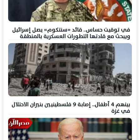
في توقيت حساس.. قائد «سنتكوم» يصل إسرائيل
ويبحث مع قادتها التطورات العسكرية بالمنطقة
بينهم 4 أطفال.. إصابة 9 فلسطينيين بنيران الاحتلال
في غزة