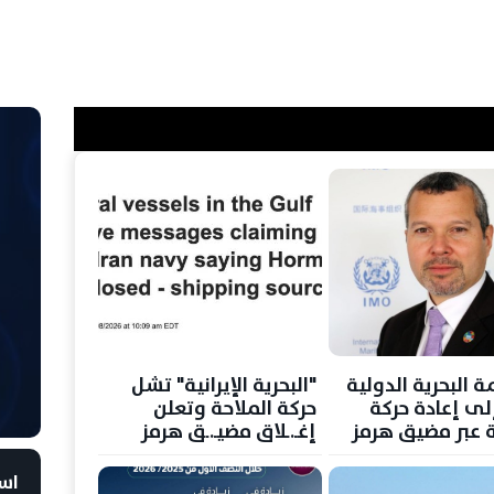
 البحرية الدولية
"البحرية الإيرانية" تشل
لى إعادة حركة
حركة الملاحة وتعلن
ة عبر مضيق هرمز
إغـ.ـلاق مضيـ.ـق هرمز
مقتضيات القانون
است