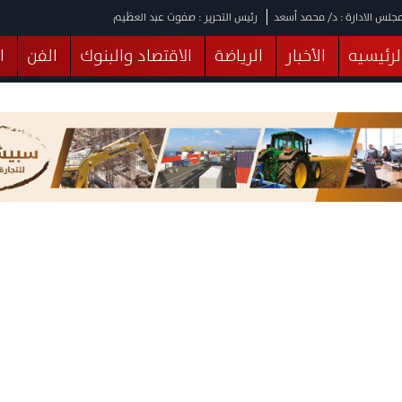
جلس الادارة : د/ محمد أسعد
رئيس التحرير : صفوت عبد العظيم
لرئيسيه
الأخبار
الرياضة
الاقتصاد والبنوك
الفن
ا
يقات
عربي ودولي
المرأة والطفل
التكنولوجيا
وهات
البرلمان
صحة
الثقافة
خدمات
منوعات