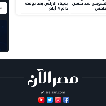
السويس بعد تحسن
بميناء البرلس بعد توقف
لطقس
دام 4 أيام
سع
Misrelaan.com