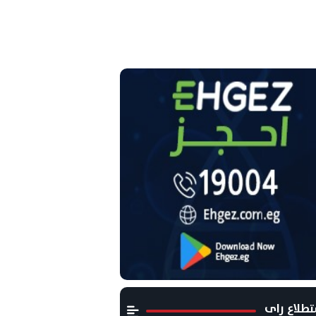
طلاع راى