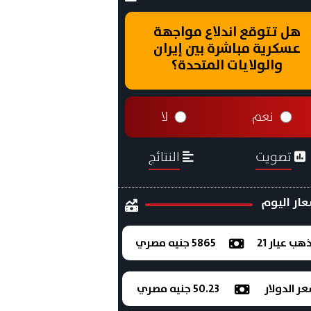
هل تتوقع اندلاع مواجهة
عسكرية مباشرة بين إيران
والولايات المتحدة؟
نعم
لا
تصويت
النتائج
ار اليوم
ذهب عيار 21
5865 جنيه مصري
ر الدولار
50.23 جنيه مصري