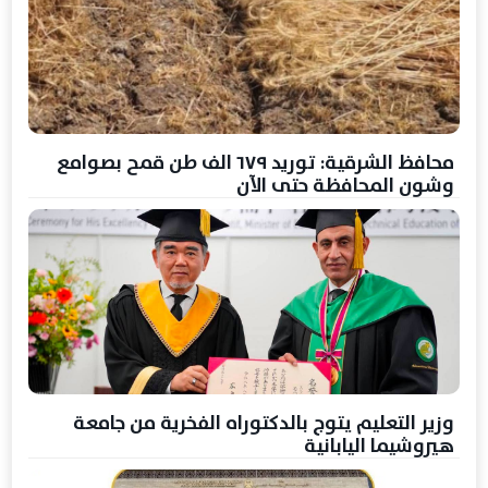
محافظ الشرقية: توريد ٦٧٩ الف طن قمح بصوامع
وشون المحافظة حتى الآن
وزير التعليم يتوج بالدكتوراه الفخرية من جامعة
هيروشيما اليابانية