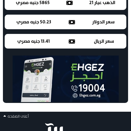
الذهب عيار 21
5865 جنيه مصري
سعر الدولار
50.23 جنيه مصري
سعر الريال
13.41 جنيه مصري
أعلى الصفحه