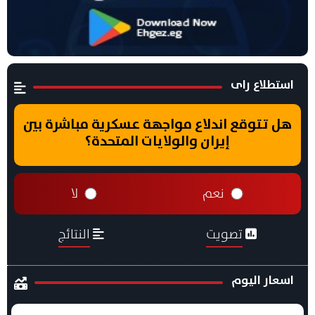
استطلاع راى
هل تتوقع اندلاع مواجهة عسكرية مباشرة بين
إيران والولايات المتحدة؟
نعم
لا
تصويت
النتائج
اسعار اليوم