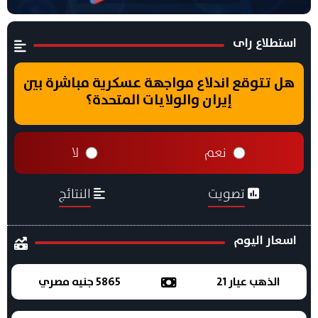
استطلاع راى
هل تتوقع اندلاع مواجهة عسكرية مباشرة بين
إيران والولايات المتحدة؟
نعم
لا
تصويت
النتائج
اسعار اليوم
الذهب عيار 21
5865 جنيه مصري