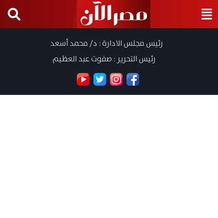
رئيس مجلس الادارة : د/ محمد أسعد
رئيس التحرير : صفوت عبد العظيم