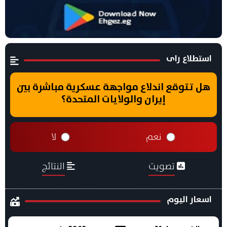
استطلاع راى
هل تتوقع اندلاع مواجهة عسكرية مباشرة بين
إيران والولايات المتحدة؟
نعم
لا
تصويت
النتائج
اسعار اليوم