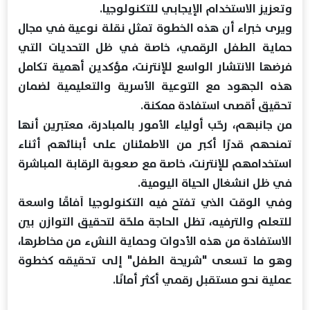
وتعزيز الاستخدام الإيجابي للتكنولوجيا.
ويرى خبراء أن هذه الخطوة تمثل نقلة نوعية في مجال
حماية الطفل الرقمي، خاصة في ظل التحديات التي
فرضها الانتشار الواسع للإنترنت، مؤكدين أهمية تكامل
هذه الجهود مع التوعية الأسرية والتعليمية لضمان
تحقيق أقصى استفادة ممكنة.
من جانبهم، رحّب أولياء الأمور بالمبادرة، معتبرين أنها
تمنحهم قدرًا أكبر من الاطمئنان على أبنائهم أثناء
استخدامهم للإنترنت، خاصة مع صعوبة الرقابة المباشرة
في ظل انشغال الحياة اليومية.
وفي الوقت الذي تفتح فيه التكنولوجيا آفاقًا واسعة
للتعلم والترفيه، تظل الحاجة ملحّة لتحقيق التوازن بين
الاستفادة من هذه الأدوات وحماية النشء من مخاطرها،
وهو ما تسعى "شريحة الطفل" إلى تحقيقه كخطوة
عملية نحو مستقبل رقمي أكثر أمانًا.