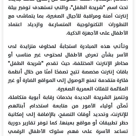
تحت اسم "شريحة الطفل"، والتي تستهدف توفير بيئة
إنترنت آمنة ومراقبة للأجيال الصغيرة، بما يتماشى مع
التطورات التكنولوجية المتسارعة وازدياد اعتماد
الأطفال على الأجهزة الذكية.
وتأتي هذه المبادرة استجابةً لمخاوف متزايدة لدى
الأسر بشأن تعرض الأطفال لمحتوى غير مناسب أو
مخاطر الإنترنت المختلفة، حيث تقدم "شريحة الطفل"
باقات إنترنت مخصصة تتيح تصفحًا آمنًا من خلال أنظمة
فلترة متقدمة تمنع الوصول إلى المواقع الضارة أو غير
الملائمة للفئات العمرية الصغيرة.
وتتميز الشريحة الجديدة بخدمات رقابة أبوية متكاملة،
تُمكّن أولياء الأمور من متابعة استخدام أبنائهم
للإنترنت، وتحديد أوقات التصفح، بالإضافة إلى إمكانية
حظر تطبيقات أو مواقع بعينها. كما توفر تقارير دورية
تساعد الأسرة على فهم سلوك الأطفال الرقمي