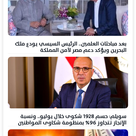
بعد مباحثات العلمين.. الرئيس السيسي يودع ملك
البحرين ويؤكد دعم مصر لأمن المملكة
سويلم: حسم 1928 شكوى خلال يوليو.. ونسبة
الإنجاز تتجاوز 96% بمنظومة شكاوى المواطنين