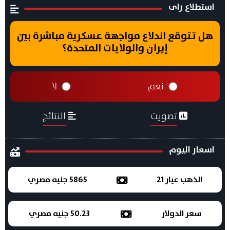
استطلاع راى
هل تتوقع اندلاع مواجهة عسكرية مباشرة بين
إيران والولايات المتحدة؟
نعم
لا
تصويت
النتائج
اسعار اليوم
الذهب عيار 21
5865 جنيه مصري
سعر الدولار
50.23 جنيه مصري