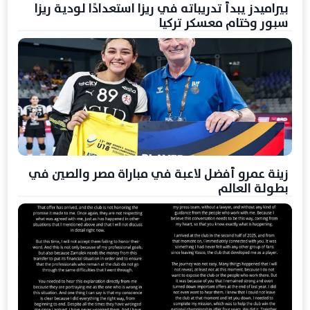
بيراميدز يبدأ تدريباته في ريزا استعدادًا لودية ريزا
سبور وختام معسكر تركيا
زينة عمرو أفضل لاعبة في مباراة مصر والصين في
بطولة العالم