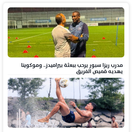
مدرب ريزا سبور يرحب ببعثة بيراميدز.. وموكوينا
يهديه قميص الفريق