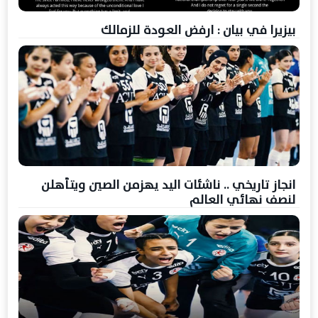
بيزيرا في بيان : ارفض العودة للزمالك
انجاز تاريخي .. ناشئات اليد يهزمن الصين ويتأهلن
لنصف نهائي العالم