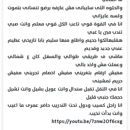
والحلوه اللى سايبانى مش عارفه برضو تنسانى بتموت
ولسه عايزاني
انا في القوة قوي تاعب الكل قوي معلم وانت صبي
تندب مين يا غبي
هقلبهالكوا جحيم واطلع منها سليم بابا تاريخي عظيم
عندي جديد وقديم
ماشي ف طريقي طوالي والسهل كان ع شمالي
وعملت مش واخد بالي
مفيش ارقام بتغريني مفيش اخصام تجريني مفيش
حريم تمشينى
انا في التقل تقيل سندال وانت عويل بشيل وانت تشيل
حجمك جنبي قليل
انا راجل كسيب ودول تحت التدريب حاضر عمرى ما اغيب
وانت بدأت تخيب.
https://youtu.be/7znw2Of6cxg