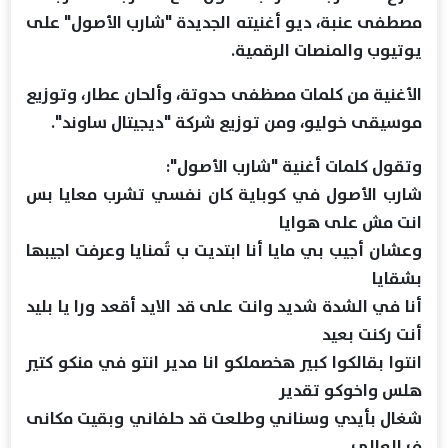
مصطفى عنبة، ديو أغنيته الجديدة "شارب الأصول" على
يوتيوب والمنصات الرقمية.
الأغنية من كلمات مصظفى حدوتة، وألحان عطار، وتوزيع
موسيقى خوليو، ومن توزيع شركة "ديجيتال ساوند".
وتقول كلمات أغنية "شارب الأصول":
شارب الأصول في كوباية كان نفسي تشرب معايا بس
انت مش على هوايا
وعشان أجيب بي مايا أنا ابتديت ب تُمنايا وعرفت اجيبها
بشقايا
أنا في الشدة شديد وانت على قد الايد أقعد ورا يا بليد
أنت ركنت بعيد
انتوا بقالكوا كبير هخصملكو انا مدير انتو في منكو كتير
هلس واخوكو تقدير
شغال بأيدي وسناني وطلعت قد حلفاني وبقيت مكانى
ف العالي