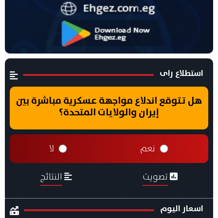
استطلاع راى
هل تتوقع اندلاع مواجهة عسكرية مباشرة بين
إيران والولايات المتحدة؟
نعم
لا
تصويت
النتائج
اسعار اليوم