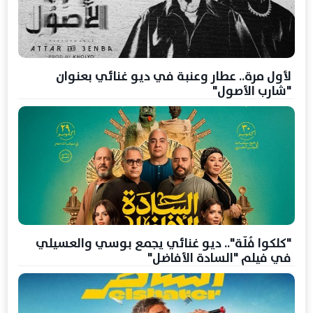
لأول مرة.. عطار وعنبة في ديو غنائي بعنوان
"شارب الأصول"
"كلكوا فُلّة".. ديو غنائي يجمع بوسي والعسيلي
في فيلم "السادة الأفاضل"