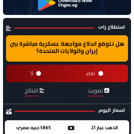
استطلاع راى
هل تتوقع اندلاع مواجهة عسكرية مباشرة بين
إيران والولايات المتحدة؟
نعم
لا
تصويت
النتائج
اسعار اليوم
الذهب عيار 21
5865 جنيه مصري