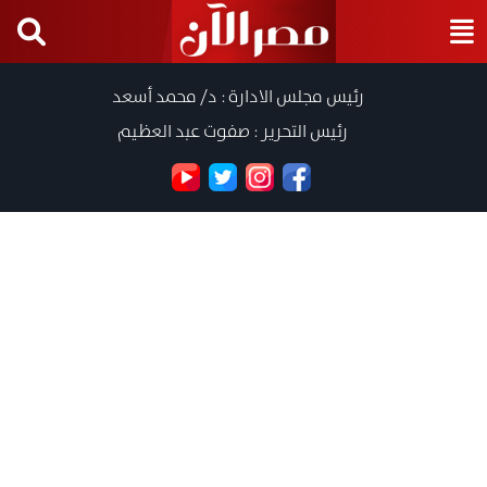
رئيس مجلس الادارة : د/ محمد أسعد
رئيس التحرير : صفوت عبد العظيم