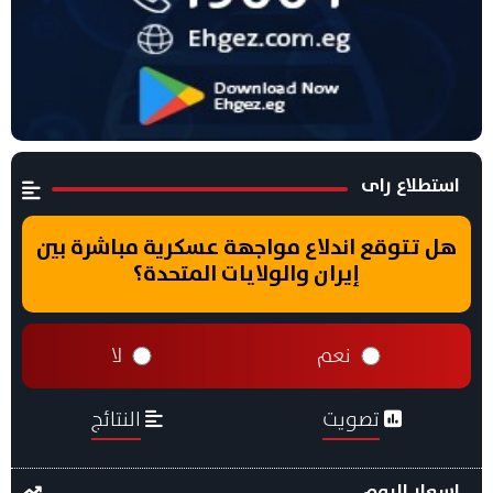
استطلاع راى
هل تتوقع اندلاع مواجهة عسكرية مباشرة بين
إيران والولايات المتحدة؟
نعم
لا
تصويت
النتائج
اسعار اليوم