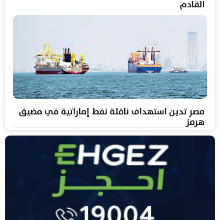
القادم
مصر تدين استهداف ناقلة نفط إماراتية في مضيق
هرمز