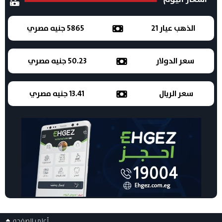
الذهب عيار 21
5865 جنيه مصري
سعر الدولار
50.23 جنيه مصري
سعر الريال
13.41 جنيه مصري
أعلى الصفحه