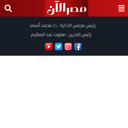
رئيس مجلس الادارة : د/ محمد أسعد
رئيس التحرير : صفوت عبد العظيم