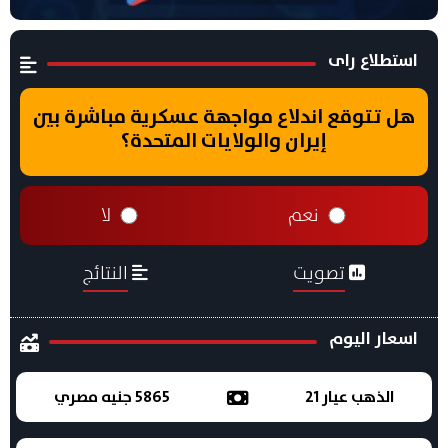
استطلاع راى
هل تتوقع اندلاع مواجهة عسكرية مباشرة بين
إيران والولايات المتحدة؟
نعم
لا
تصويت
النتائج
اسعار اليوم
الذهب عيار 21
5865 جنيه مصري