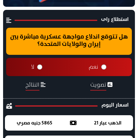
استطلاع راى
هل تتوقع اندلاع مواجهة عسكرية مباشرة بين
إيران والولايات المتحدة؟
نعم
لا
تصويت
النتائج
اسعار اليوم
الذهب عيار 21
5865 جنيه مصري