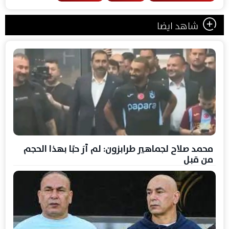
شاهد ايضا
محمد صلاح لجماهير طرابزون: لم أرَ حبًا بهذا الحجم
من قبل