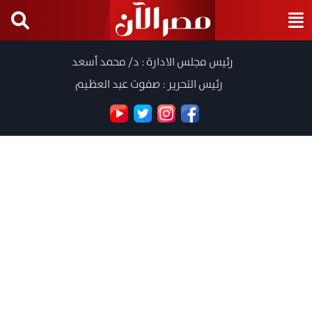
رئيس مجلس الادارة : د/ محمد أسعد
رئيس التحرير : صفوت عبد العظيم