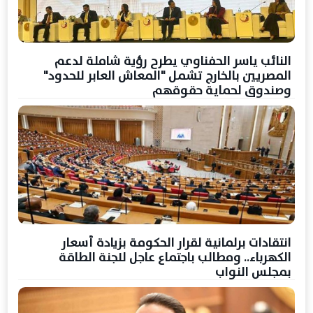
النائب ياسر الحفناوي يطرح رؤية شاملة لدعم
المصريين بالخارج تشمل "المعاش العابر للحدود"
وصندوق لحماية حقوقهم
انتقادات برلمانية لقرار الحكومة بزيادة أسعار
الكهرباء.. ومطالب باجتماع عاجل للجنة الطاقة
بمجلس النواب