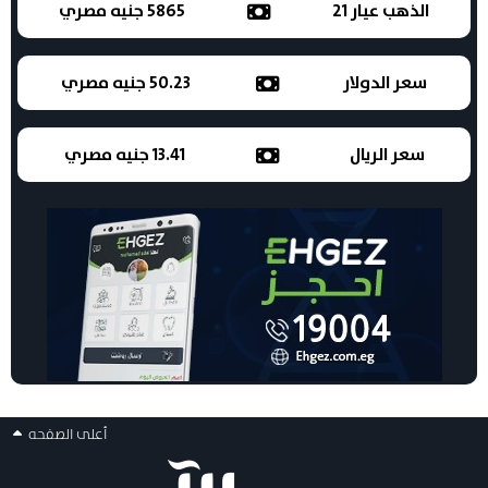
الذهب عيار 21
5865 جنيه مصري
سعر الدولار
50.23 جنيه مصري
سعر الريال
13.41 جنيه مصري
أعلى الصفحه