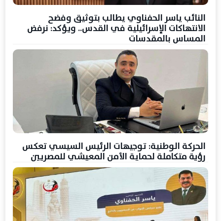
النائب ياسر الحفناوي يطالب بتوثيق وفضح
الانتهاكات الإسرائيلية في القدس.. ويؤكد: نرفض
المساس بالمقدسات
الحركة الوطنية: توجيهات الرئيس السيسي تعكس
رؤية متكاملة لحماية الأمن المعيشي للمصريين