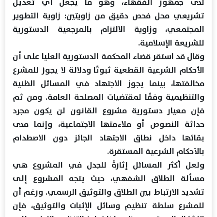
لدى جمهور الفقهاء، وهو ما يجعل أي تعديل
تشريعي محل فحص دقيق من زاويتين: زاوية التطوير
المجتمعي، وزاوية الالتزام بالمرجعية الدستورية
للشريعة الإسلامية.
وقال قد استقر قضاء المحكمة الدستورية العليا على أن
الأحكام الشرعية القطعية ثبوتًا ودلالة لا يجوز للمشرع
مخالفتها، بينما يجوز الاجتهاد في المسائل الظنية
والتنظيمية وفقًا لمقتضيات المصلحة العامة. ومن ثم
فإن معيار دستورية مشروع القانون لن يكون مجرد
حداثة النصوص أو ملاءمتها الاجتماعية، وإنما مدى
بقائها داخل نطاق الاجتهاد الجائز دون الاصطدام
بالأحكام الشرعية المستقرة.
ولعل أكثر المسائل إثارةً للجدل في المشروع هي
مسألة الطلاق الشفهي، حيث يتجه المشروع إلى
تشديد الارتباط بين الطلاق والتوثيق الرسمي. ورغم أن
للمشرع سلطة تنظيم وسائل الإثبات والتوثيق، فإن