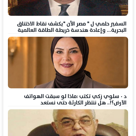
السفير حلمي ل " مصر الآن "يكشف نقاط الاختناق
البحرية… وإعادة هندسة خريطة الطاقة العالمية
د ٠ سلوي زكي تكتب :ماذا لو سبقت الهواتف
الأرض؟!.. هل ننتظر الكارثة حتى نستعد