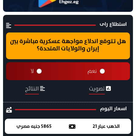
استطلاع راى
هل تتوقع اندلاع مواجهة عسكرية مباشرة بين
إيران والولايات المتحدة؟
نعم
لا
تصويت
النتائج
اسعار اليوم
الذهب عيار 21
5865 جنيه مصري