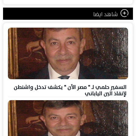
شاهد ايضا
السفير حلمي لـ " مصر الآن " يكشف تدخل واشنطن
لإنقاذ الين الياباني