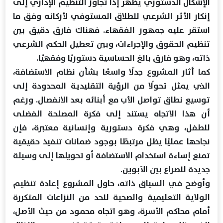
الإشكال الدستوري يظهر إذا تجاوز التنظيم الإداري إلى
إنكار الأثر الشرعي للطلاق المستوفي لأركانه وفق ما
استقر عليه جمهور الفقهاء. فهناك فارق دقيق بين
تنظيم الحقوق والإجراءات، وبين تعطيل الحكم الشرعي
ذاته، وهو فارق بالغ الحساسية دستوريًا وفقهيًا.
كما أثار المشروع جدلًا واسعًا بشأن نظام الاستضافة،
الذي يمثل تحولًا من الرؤية التقليدية المحدودة إلى
توسيع نطاق تواصل الأب مع أبنائه بعد الانفصال. ورغم
أن هذا الاتجاه يستند إلى فكرة المصلحة الفضلى
للطفل، وهي فكرة دستورية وإنسانية معتبرة، فإن
نجاحها عمليًا يظل مرتبطًا بوجود ضمانات تنفيذ حقيقية
تمنع إساءة استخدام الاستضافة أو تحويلها إلى وسيلة
جديدة للصراع بين الأبوين.
وأوضح في السياق ذاته، حاول المشروع إعادة تنظيم
الولاية التعليمية والصحية للحد من النزاعات المتكررة
أمام محاكم الأسرة، وهو اتجاه محمود من حيث الأصل،