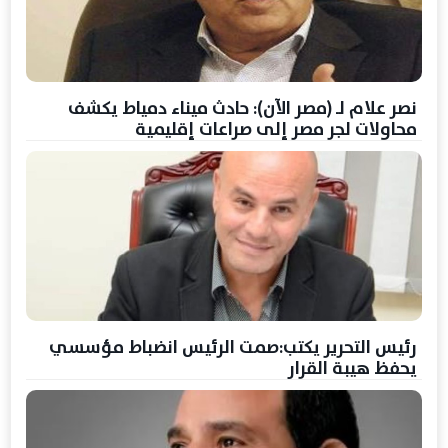
نصر علام لـ (مصر الآن): حادث ميناء دمياط يكشف
محاولات لجر مصر إلى صراعات إقليمية
رئيس التحرير يكتب:صمت الرئيس انضباط مؤسسي
يحفظ هيبة القرار