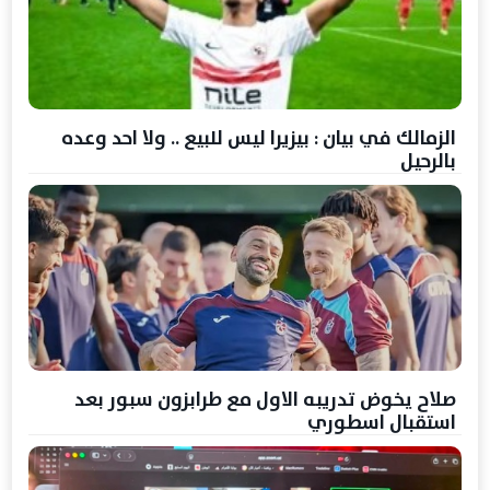
الزمالك في بيان : بيزيرا ليس للبيع .. ولا احد وعده
بالرحيل
صلاح يخوض تدريبه الاول مع طرابزون سبور بعد
استقبال اسطوري