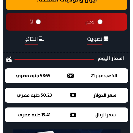
نعم
لا
تصويت
النتائج
اسعار اليوم
الذهب عيار 21
5865 جنيه مصري
سعر الدولار
50.23 جنيه مصري
سعر الريال
13.41 جنيه مصري