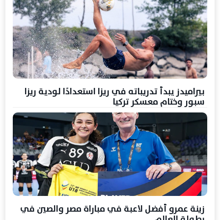
بيراميدز يبدأ تدريباته في ريزا استعدادًا لودية ريزا
سبور وختام معسكر تركيا
زينة عمرو أفضل لاعبة في مباراة مصر والصين في
بطولة العالم