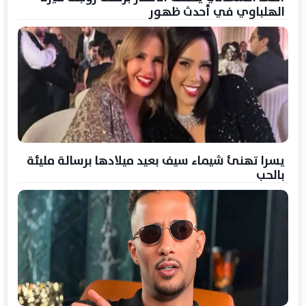
الهلباوي في أحدث ظهور
يسرا تهنئ شيماء سيف بعيد ميلادها برسالة مليئة
بالحب