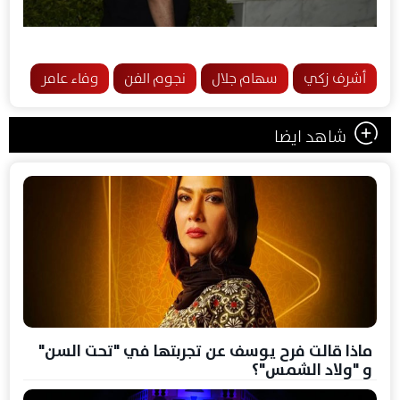
أشرف زكي
سهام جلال
نجوم الفن
وفاء عامر
شاهد ايضا
ماذا قالت فرح يوسف عن تجربتها في "تحت السن"
و "ولاد الشمس"؟