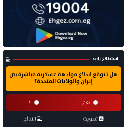
استطلاع راى
هل تتوقع اندلاع مواجهة عسكرية مباشرة بين
إيران والولايات المتحدة؟
نعم
لا
تصويت
النتائج