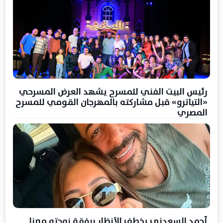
رئيس البيت الفني للمسرح يشهد العرض المسرحي
«التياترو» قبل مشاركته بالمهرجان القومي للمسرح
المصري
أحمد السعدني يخطف الأنظار برفقة زوجته ميرنا