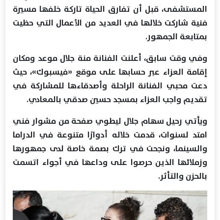
المستشفى، قبل أن تفارق الحياة تاركة خلفها مسيرة
فنية شاركت خلالها في العديد من الأعمال التي حظيت
بمتابعة الجمهور.
وفي وقت سابق، أعلنت الفنانة منة جلال موعد ومكان
إقامة العزاء عبر حسابها على موقع «فيسبوك»، حيث
دعت محبي الفنانة الراحلة وأصدقاءها للمشاركة في
تقديم واجب العزاء بمسجد حسين صدقي بالمعادي.
ويأتي رحيل سهام جلال ليطوي صفحة من مشوار فني
امتد لسنوات، قدمت خلاله أدوارًا متنوعة في الدراما
والسينما، ونجحت في ترك بصمة خاصة لدى جمهورها
وزملائها الذين حرصوا على وداعها في أجواء اتسمت
بالحزن والتأثر.