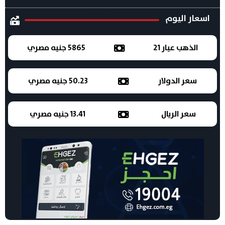
اسعار اليوم
الذهب عيار 21
5865 جنيه مصري
سعر الدولار
50.23 جنيه مصري
سعر الريال
13.41 جنيه مصري