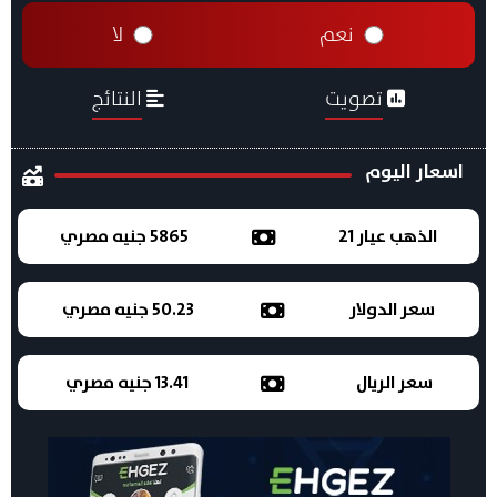
نعم
لا
تصويت
النتائج
اسعار اليوم
الذهب عيار 21
5865 جنيه مصري
سعر الدولار
50.23 جنيه مصري
سعر الريال
13.41 جنيه مصري