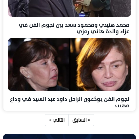
محمد هنيدي ومحمود سعد بين نجوم الفن في
عزاء والدة هاني رمزي
نجوم الفن يودّعون الراحل داود عبد السيد في وداع
مهيب
« السابق
التالي »