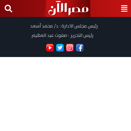
رئيس مجلس الادارة : د/ محمد أسعد
رئيس التحرير : صفوت عبد العظيم