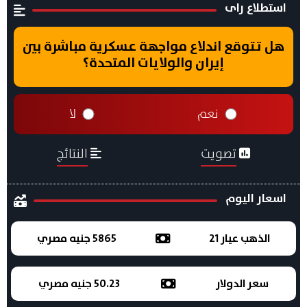
استطلاع راى
هل تتوقع اندلاع مواجهة عسكرية مباشرة بين
إيران والولايات المتحدة؟
نعم
لا
تصويت
النتائج
اسعار اليوم
الذهب عيار 21
5865 جنيه مصري
سعر الدولار
50.23 جنيه مصري