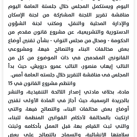
اليوم ويستكمل المجلس خلال جلستة العامة اليوم
مناقشة تقرير اللجنة المشتركة من لجنة الإسكان
والإدارة المحلية والنقل، ومكتب لجنة الشؤون
الدستورية والتشريعية، عن مشروع قانون مقدم من
الحكومة - ومحال من مجلس النواب - بشأن تقنين أوضاع
بعض مخالفات البناء والتصالح فيها، ومشروعي
القانونين المقدمين في ذات الموضوع من كل من
النائب إيهاب منصور، النائب عمرو درويش، حيث بدأ
المجلس فى مناقشة التقرير خلال جلسته العامة أمس.
وانتظم مشروع القانون في 15
مادة، بخلاف مادتي إصدار اللائحة التنفيذية، والنشر
بالجريدة الرسمية، حيث أجاز في المادة الأولى تقنين
أوضاع بعض مخالفات البناء، والتصالح فيها، والتي
ارتكبت بالمخالفة لأحكام القوانين المنظمة للبناء،
والتي ثبـت القيام بها، قبل العمل بأحكامه وثبتت
سلامتها الإنشائية، والسماح بالتصالح على بعض