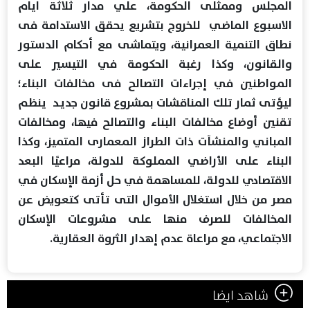
المجلس وممثلى الحكومة، علي مدار ثلاثة ايام
الاسبوع الماضي للخروج بتشريع يحقق الاستدامة فى
نطاق التنمية العمرانية، ويتماشى مع أحكام الدستور
والقانون، وكذا رغبة الحكومة في التيسير على
المواطنين في إجراءات التصالح فى مخالفات البناء؛
ليؤتى ثمار تلك المناقشات بمشروع قانون جديـد ينظم
تقنين أوضاع مخالفات البناء والتصالح فيها، ومخالفات
المباني والمنشآت ذات الطراز المعمارى المتميز، وكذا
البناء على الأراضي المملوكة للدولة، مراعيًا البعد
الاقتصادي للدولة، للمساهمة في حل أزمة الإسكان في
مصر من خلال استغلال الأموال التى تأتى كتعويض عن
المخالفات للصرف منها على مشروعات الإسكان
الاجتماعي، مع مراعاة عدم إهدار الثروة العقارية.
شاهد ايضا