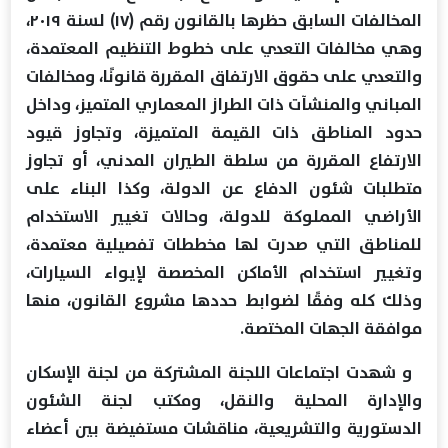
المخالفات السابق حظرها بالقانون رقم (۱۷) لسنة ۲۰۱۹،
وهي مخالفات التعدي على خطوط التنظيم المعتمدة،
والتعدي على حقوق الارتفاق المقررة قانونًا، ومخالفات
المباني والمنشآت ذات الطراز المعماري المتميز، وداخل
حدود المناطق ذات القيمة المتميزة، وتجاوز قيود
الارتفاع المقررة من سلطة الطيران المدني، أو تجاوز
متطلبات شئون الدفاع عن الدولة، وكذا البناء على
الأراضي المملوكة للدولة، وحالات تغيير الاستخدام
للمناطق التي صدرت لها مخططات تفصيلية معتمدة،
وتغيير استخدام الأماكن المخصصة لإيواء السيارات،
وذلك كله وفقًا لضوابط حددها مشروع القانون، منها
موافقة الجهات المختصة.
و شهدت اجتماعات اللجنة المشتركة من لجنة الإسكان
والإدارة المحلية والنقل، ومكتب لجنة الشئون
الدستورية والتشريعية، مناقشات مستفيضة بين أعضاء