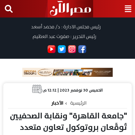
رئيس مجلس الادارة : د/ محمد أسعد
رئيس التحرير : صفوت عبد العظيم
الخميس 30 نوفمبر 2023 | 12:12 م
الرئيسية
الأخبار
"جامعة القاهرة" ونقابة الصحفيين
تُوقِّعان بروتوكول تعاون متعدد