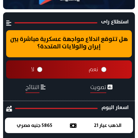
استطلاع راى
هل تتوقع اندلاع مواجهة عسكرية مباشرة بين
إيران والولايات المتحدة؟
نعم
لا
تصويت
النتائج
اسعار اليوم
الذهب عيار 21
5865 جنيه مصري