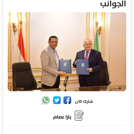
الجوانب
شارك الان
يارا عصام