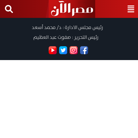
رئيس مجلس الادارة : د/ محمد أسعد
رئيس التحرير : صفوت عبد العظيم