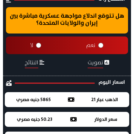
هل تتوقع اندلاع مواجهة عسكرية مباشرة بين
إيران والولايات المتحدة؟
نعم
لا
تصويت
النتائج
اسعار اليوم
الذهب عيار 21
5865 جنيه مصري
سعر الدولار
50.23 جنيه مصري