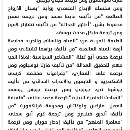
مارك سوانسون ومن ترجمة مجدي جرجس.
ومن سلسلة الإبداع القصصي رواية "بستان الأرواح
الضائعة "من تأليف نديفا محمد ومن ترجمة سمير
محفوظ بشير، "أخلاق الحداثة" من تأليف تشارلز لامور
ومن ترجمة مايكل مدحت يوسف.
الطبعة العربية من: "المياه والسلام والحرب: مجابهة
أزمة المياه العالمية "من تأليف براهما تشيلاني ومن
ترجمة حمدي أبو كيلة، "المشاعر السياسية :لماذا الحب
مهم لتحقيق العدالة "من تأليف مارثا نوسباوم ومن
ترجمة على الغفاري، "جغرافيات مختلفة: كرسي
الاسكندرية و التابعون والاغتراب الحداثي من تأليف
جوشوا تي. جورجي ومن ترجمة جرجس يوسف،
"المباحث العلمية البينية "بترجمة محمد عناني، "فلسفة
العمل :ماركس ولوكاتش ومدرسة فرانكفورت "من
تأليف أندرو فينييرج ومن ترجمة كرم أبو سحلى،
"مغامرة المنهج" من تأليف إدجار موران ومن ترجمة