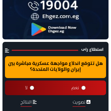
استطلاع راى
هل تتوقع اندلاع مواجهة عسكرية مباشرة بين
إيران والولايات المتحدة؟
نعم
لا
تصويت
النتائج