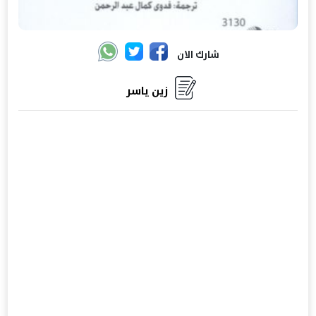
شارك الان
زين ياسر