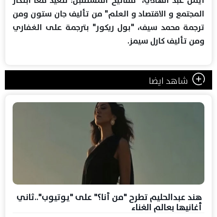
أيمن عبد الهادي، "مفاتيح المستقبل: لنعيد معًا ابتكار
المجتمع و الاقتصاد و العلم" من تأليف جان ستون ومن
ترجمة محمد سيف، "بول ريكور" بترجمة على الغفاري
ومن تأليف كارل سيمز.
شاهد ايضا
هند عبدالحليم تطرح "من أنا؟" على "يوتيوب"..ثاني
أغانيها بعالم الغناء