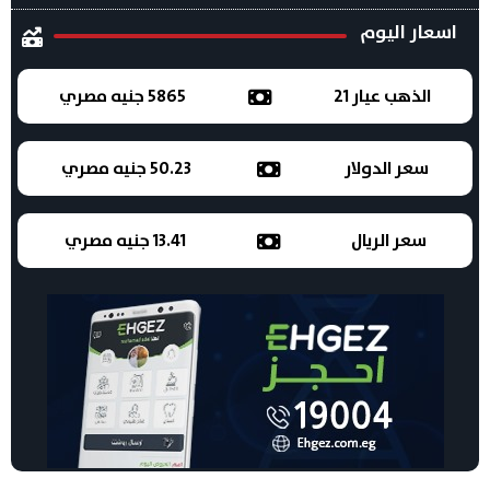
اسعار اليوم
الذهب عيار 21
5865 جنيه مصري
سعر الدولار
50.23 جنيه مصري
سعر الريال
13.41 جنيه مصري