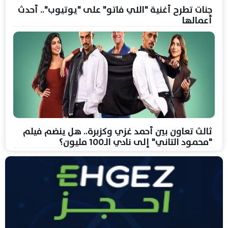
جنات تطرح أغنية "اللي فاتو" على "يوتيوب".. أحدث
أعمالها
ثالث تعاون بين أحمد غزي وكزبرة.. هل ينضم فيلم
"محمود التاني" إلى نادي الـ100 مليون؟