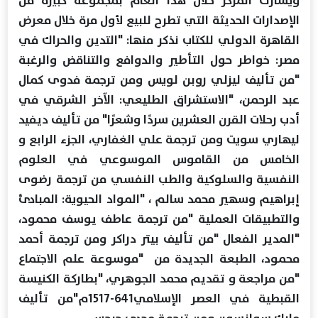
ويُشارك المركز خلال هذا العام بمجموعة كبيرة من
الإصدارات الحديثة التي تطرح للبيع لأول مرة خلال معرض
القاهرة الدولي للكتاب نذكر منها: "التدين والحراك في
مصر: خواطر حول التأطير والدوافع والتناقض والرغبة
"من تأليف ليزلي روبن لويس ومن ترجمة فدوى كمال
عبد الرحمن، "الاستشراق الطليعي: الاّخر الشرقي في
أدب رحلات القرن العشرين سردًا وشعرًا" من تأليف ديفيد
ليهاري سويت ومن ترجمة علي الغفاري، الجزء الرابع و
الخامس من القاموس الموسوعي في العلوم
النفسية والسلوكية والطب النفسي من ترجمة رضوى
إبراهيم وسهير محمد سالم ، "المواد الحيوية: المبادئ
والتطبيقات العملية "من ترجمة عاطف يوسف محمود،
"المدير الفعال "من تأليف بيتر دراكر ومن ترجمة أحمد
محمود، الطبعة الجديدة من "موسوعة علم الاجتماع
"من مراجعة و تقديم محمد الجوهري، "بطاركة الكنيسة
القبطية في العصر الإسلامي641-1517م"من تأليف